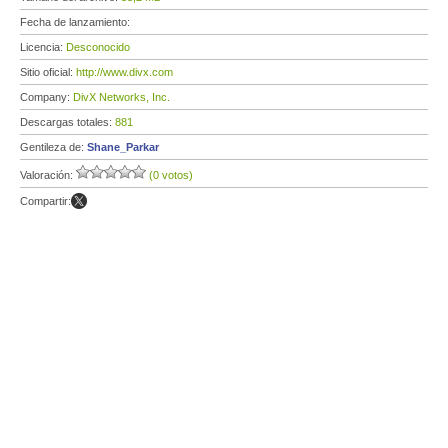
Fecha de lanzamiento:
Licencia:
Desconocido
Sitio oficial:
http://www.divx.com
Company:
DivX Networks, Inc.
Descargas totales:
881
Gentileza de:
Shane_Parkar
Valoración:
(0 votos)
Compartir: