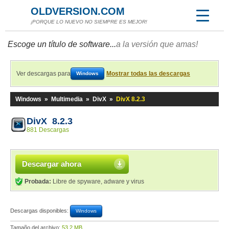
OLDVERSION.COM
¡PORQUE LO NUEVO NO SIEMPRE ES MEJOR!
Escoge un título de software...
a la versión que amas!
Ver descargas para
Mostrar todas las descargas
Windows
Windows
»
Multimedia
»
DivX
»
DivX 8.2.3
DivX 8.2.3
881 Descargas
Descargar ahora
Probada:
Libre de spyware, adware y virus
Descargas disponibles:
Windows
Tamaño del archivo:
53,2 MB