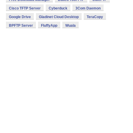
Cisco TFTP Server
Cyberduck
3Com Daemon
Google Drive
Gladinet Cloud Desktop
TeraCopy
BPFTP Server
FluffyApp
Wuala