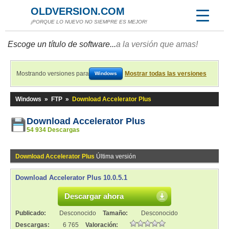
OLDVERSION.COM
¡PORQUE LO NUEVO NO SIEMPRE ES MEJOR!
Escoge un título de software...
a la versión que amas!
Mostrando versiones para
Mostrar todas las versiones
Windows
Windows
»
FTP
»
Download Accelerator Plus
Download Accelerator Plus
54 934 Descargas
Download Accelerator Plus
Última versión
Download Accelerator Plus 10.0.5.1
Descargar ahora
Publicado:
Desconocido
Tamaño:
Desconocido
Descargas:
6 765
Valoración: