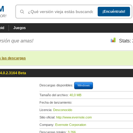
M
OR!
oid
Juegos
ersión que amas!
Stats:
s las descargas
4.0.2.3164 Beta
Descargas disponibles:
Windows
Tamaño del archivo:
40,0 MB
Fecha de lanzamiento:
Licencia:
Desconocido
Sitio oficial:
http://www.evernote.com
Company:
Evernote Corporation
Descargas totales:
3 266