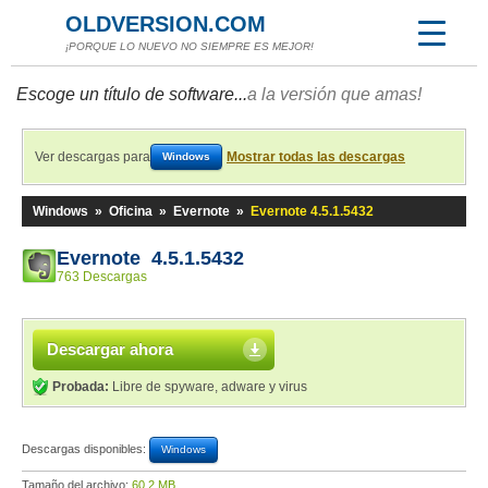
OLDVERSION.COM
¡PORQUE LO NUEVO NO SIEMPRE ES MEJOR!
Escoge un título de software...
a la versión que amas!
Ver descargas para
Mostrar todas las descargas
Windows
Windows
»
Oficina
»
Evernote
»
Evernote 4.5.1.5432
Evernote 4.5.1.5432
763 Descargas
Descargar ahora
Probada:
Libre de spyware, adware y virus
Descargas disponibles:
Windows
Tamaño del archivo:
60,2 MB