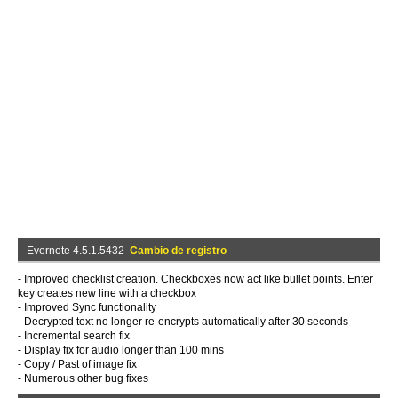
Evernote 4.5.1.5432
Cambio de registro
- Improved checklist creation. Checkboxes now act like bullet points. Enter
key creates new line with a checkbox
- Improved Sync functionality
- Decrypted text no longer re-encrypts automatically after 30 seconds
- Incremental search fix
- Display fix for audio longer than 100 mins
- Copy / Past of image fix
- Numerous other bug fixes