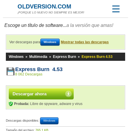
OLDVERSION.COM
¡PORQUE LO NUEVO NO SIEMPRE ES MEJOR!
Escoge un título de software...
a la versión que amas!
Ver descargas para
Mostrar todas las descargas
Windows
Windows
»
Multimedia
»
Express Burn
»
Express Burn 4.53
Express Burn 4.53
8 062 Descargas
Descargar ahora
Probada:
Libre de spyware, adware y virus
Descargas disponibles:
Windows
Tamaño del archivo:
765,1 KB