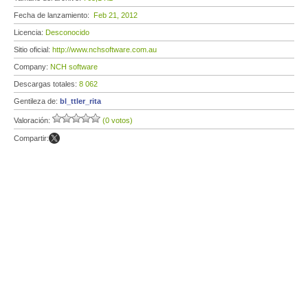
Fecha de lanzamiento:
Feb 21, 2012
Licencia:
Desconocido
Sitio oficial:
http://www.nchsoftware.com.au
Company:
NCH software
Descargas totales:
8 062
Gentileza de:
bl_ttler_rita
Valoración:
(0 votos)
Compartir: