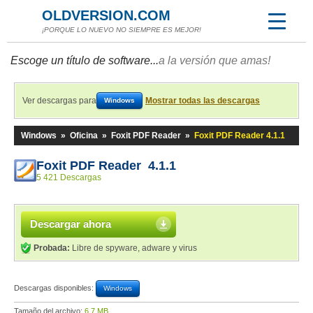
OLDVERSION.COM
¡PORQUE LO NUEVO NO SIEMPRE ES MEJOR!
Escoge un título de software...
a la versión que amas!
Ver descargas para
Mostrar todas las descargas
Windows
Windows
»
Oficina
»
Foxit PDF Reader
»
Foxit PDF Reader 4.1.1
Foxit PDF Reader 4.1.1
5 421 Descargas
Descargar ahora
Probada:
Libre de spyware, adware y virus
Descargas disponibles:
Windows
Tamaño del archivo:
6,7 MB