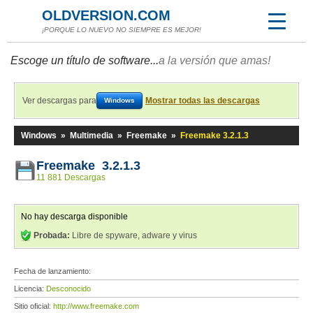
OLDVERSION.COM
¡PORQUE LO NUEVO NO SIEMPRE ES MEJOR!
Escoge un título de software...
a la versión que amas!
Ver descargas para
Mostrar todas las descargas
Windows
Windows
»
Multimedia
»
Freemake
»
Freemake 3.2.1.3
Freemake 3.2.1.3
11 881 Descargas
No hay descarga disponible
Probada:
Libre de spyware, adware y virus
Fecha de lanzamiento:
Licencia:
Desconocido
Sitio oficial:
http://www.freemake.com