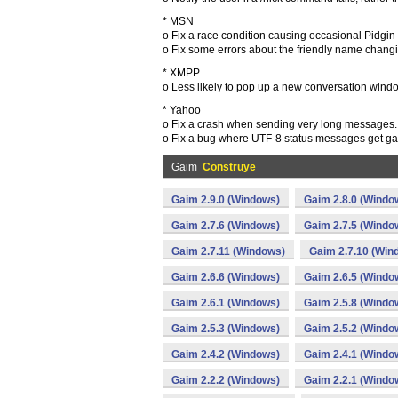
* MSN
o Fix a race condition causing occasional Pidgin
o Fix some errors about the friendly name chang
* XMPP
o Less likely to pop up a new conversation windo
* Yahoo
o Fix a crash when sending very long messages.
o Fix a bug where UTF-8 status messages get ga
Gaim
Construye
Gaim 2.9.0 (Windows)
Gaim 2.8.0 (Windo
Gaim 2.7.6 (Windows)
Gaim 2.7.5 (Windo
Gaim 2.7.11 (Windows)
Gaim 2.7.10 (Win
Gaim 2.6.6 (Windows)
Gaim 2.6.5 (Windo
Gaim 2.6.1 (Windows)
Gaim 2.5.8 (Windo
Gaim 2.5.3 (Windows)
Gaim 2.5.2 (Windo
Gaim 2.4.2 (Windows)
Gaim 2.4.1 (Windo
Gaim 2.2.2 (Windows)
Gaim 2.2.1 (Windo