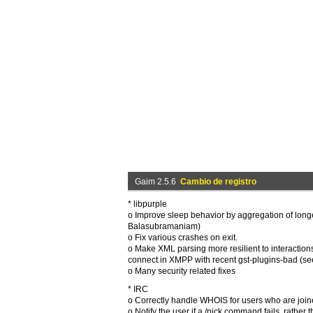
Gaim 2.5.6
Cambio de registro
* libpurple
o Improve sleep behavior by aggregation of long
Balasubramaniam)
o Fix various crashes on exit.
o Make XML parsing more resilient to interactions 
connect in XMPP with recent gst-plugins-bad (see
o Many security related fixes
* IRC
o Correctly handle WHOIS for users who are join
o Notify the user if a /nick command fails, rather t