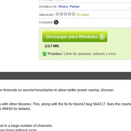
Gentileza de:
Shane_Parkar
Valoración:
(0 votos)
Compartir:
Descargar para Windows
(13,7 MB)
Pruebas:
Libre de spyware, adware y virus
er timeouts on second boundaries to allow better power saving. (Arunan
with other libraries. This, along with the fix for libxml2 bug 564217, fixes the crash
 #8830 for details).
ed to a large number of channels.
han trying fallback nicks.