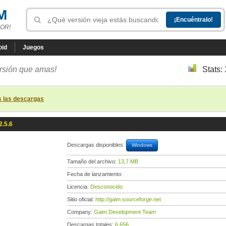
M
OR!
oid
Juegos
ersión que amas!
Stats:
s las descargas
2.5.6
Descargas disponibles:
Windows
Tamaño del archivo:
13,7 MB
Fecha de lanzamiento:
Licencia:
Desconocido
Sitio oficial:
http://gaim.sourceforge.net
Company:
Gaim Development Team
Descargas totales:
6 656