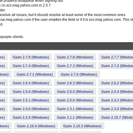
w properly disappear when signing out.
 cn.scs.msg.yahoo.com in 2.5.7.
der.
 resolve all issues, but it should resolve at least some of the most common ones.
csa.msg.yahoo.com if the user empties the field or if it is scs.msg.yahoo.com. This 
od.
purple clients.
ws)
Gaim 2.7.9 (Windows)
Gaim 2.7.8 (Windows)
Gaim 2.7.7 (Windo
ws)
Gaim 2.7.4 (Windows)
Gaim 2.7.3 (Windows)
Gaim 2.7.2 (Windo
dows)
Gaim 2.7.1 (Windows)
Gaim 2.7.0 (Windows)
ws)
Gaim 2.6.4 (Windows)
Gaim 2.6.3 (Windows)
Gaim 2.6.2 (Windo
ws)
Gaim 2.5.6 (Windows)
Gaim 2.5.5 (Windows)
Gaim 2.5.4 (Windo
ws)
Gaim 2.5.1 (Windows)
Gaim 2.5.0 (Windows)
Gaim 2.4.3 (Windo
ws)
Gaim 2.4.0 (Windows)
Gaim 2.3.1 (Windows)
Gaim 2.3.0 (Windo
ws)
Gaim 2.2.0 (Windows)
Gaim 2.1.1 (Windows)
Gaim 2.10.7 (Wind
dows)
Gaim 2.10.4 (Windows)
Gaim 2.10.3 (Windows)