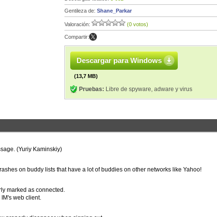
Gentileza de:
Shane_Parkar
Valoración:
(0 votos)
Compartir:
Descargar para Windows
(13,7 MB)
Pruebas:
Libre de spyware, adware y virus
age. (Yuriy Kaminskiy)
ashes on buddy lists that have a lot of buddies on other networks like Yahoo!
rly marked as connected.
IM's web client.