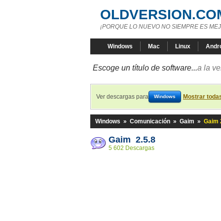
OLDVERSION.CO
¡PORQUE LO NUEVO NO SIEMPRE ES MEJ
Windows
Mac
Linux
Andr
Escoge un título de software...
a la v
Ver descargas para
Mostrar toda
Windows
Windows
»
Comunicación
»
Gaim
»
Gaim 
Gaim 2.5.8
5 602 Descargas