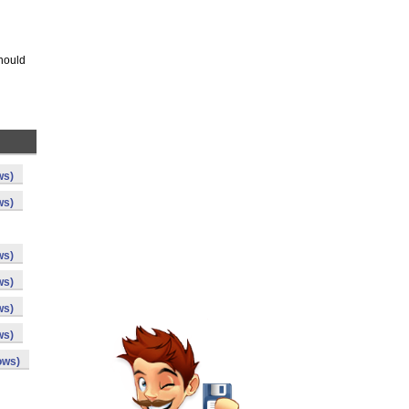
should
ws)
ws)
ws)
ws)
ws)
ws)
ows)