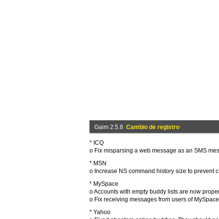
Gaim 2.5.8
Cambio de registro
* ICQ
o Fix misparsing a web message as an SMS mess
* MSN
o Increase NS command history size to prevent cr
* MySpace
o Accounts with empty buddy lists are now prope
o Fix receiving messages from users of MySpace 
* Yahoo