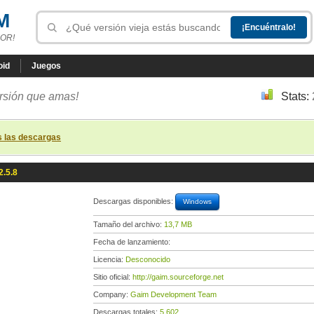
M
OR!
oid
Juegos
ersión que amas!
Stats:
s las descargas
2.5.8
Descargas disponibles:
Windows
Tamaño del archivo:
13,7 MB
Fecha de lanzamiento:
Licencia:
Desconocido
Sitio oficial:
http://gaim.sourceforge.net
Company:
Gaim Development Team
Descargas totales:
5 602