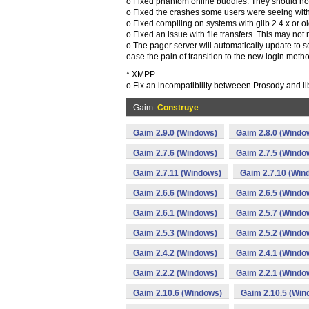
o Fixed phantom online buddies. They should no
o Fixed the crashes some users were seeing with
o Fixed compiling on systems with glib 2.4.x or ol
o Fixed an issue with file transfers. This may not
o The pager server will automatically update to s
ease the pain of transition to the new login meth
* XMPP
o Fix an incompatibility betweeen Prosody and lib
Gaim
Construye
Gaim 2.9.0 (Windows)
Gaim 2.8.0 (Windo
Gaim 2.7.6 (Windows)
Gaim 2.7.5 (Windo
Gaim 2.7.11 (Windows)
Gaim 2.7.10 (Win
Gaim 2.6.6 (Windows)
Gaim 2.6.5 (Windo
Gaim 2.6.1 (Windows)
Gaim 2.5.7 (Windo
Gaim 2.5.3 (Windows)
Gaim 2.5.2 (Windo
Gaim 2.4.2 (Windows)
Gaim 2.4.1 (Windo
Gaim 2.2.2 (Windows)
Gaim 2.2.1 (Windo
Gaim 2.10.6 (Windows)
Gaim 2.10.5 (Win