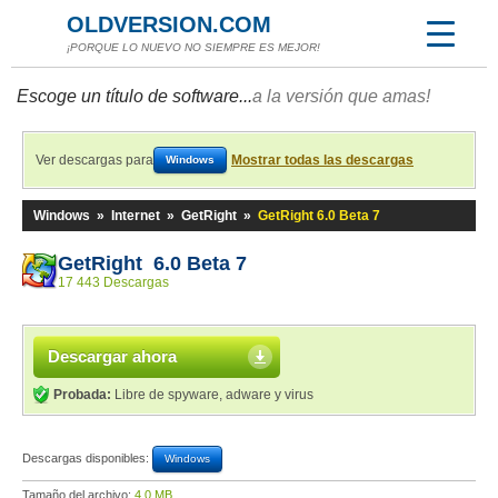
OLDVERSION.COM
¡PORQUE LO NUEVO NO SIEMPRE ES MEJOR!
Escoge un título de software...
a la versión que amas!
Ver descargas para
Mostrar todas las descargas
Windows
Windows
»
Internet
»
GetRight
»
GetRight 6.0 Beta 7
GetRight 6.0 Beta 7
17 443 Descargas
Descargar ahora
Probada:
Libre de spyware, adware y virus
Descargas disponibles:
Windows
Tamaño del archivo:
4,0 MB