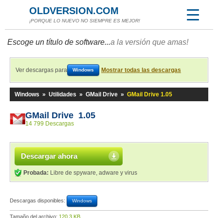
OLDVERSION.COM
¡PORQUE LO NUEVO NO SIEMPRE ES MEJOR!
Escoge un título de software...
a la versión que amas!
Ver descargas para
Mostrar todas las descargas
Windows
Windows
»
Utilidades
»
GMail Drive
»
GMail Drive 1.05
GMail Drive 1.05
14 799 Descargas
Descargar ahora
Probada:
Libre de spyware, adware y virus
Descargas disponibles:
Windows
Tamaño del archivo:
120,3 KB