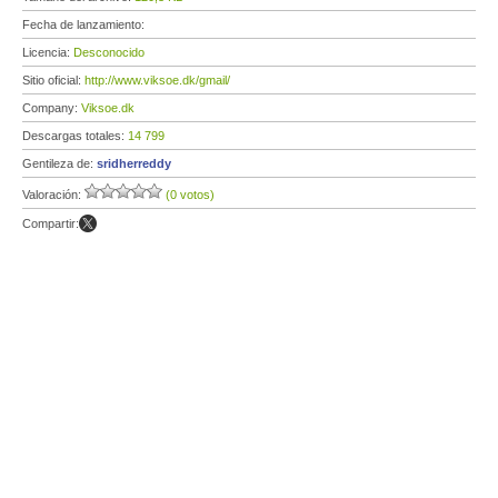
Fecha de lanzamiento:
Licencia:
Desconocido
Sitio oficial:
http://www.viksoe.dk/gmail/
Company:
Viksoe.dk
Descargas totales:
14 799
Gentileza de:
sridherreddy
Valoración:
(0 votos)
Compartir: