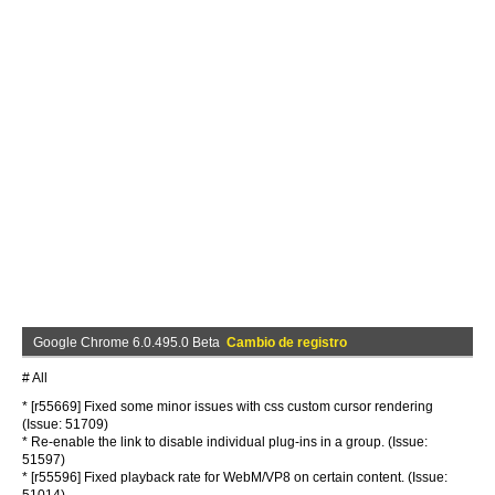
Google Chrome 6.0.495.0 Beta
Cambio de registro
# All
* [r55669] Fixed some minor issues with css custom cursor rendering
(Issue: 51709)
* Re-enable the link to disable individual plug-ins in a group. (Issue:
51597)
* [r55596] Fixed playback rate for WebM/VP8 on certain content. (Issue: