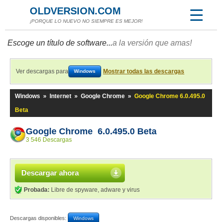
OLDVERSION.COM
¡PORQUE LO NUEVO NO SIEMPRE ES MEJOR!
Escoge un título de software...
a la versión que amas!
Ver descargas para
Mostrar todas las descargas
Windows
Windows
»
Internet
»
Google Chrome
»
Google Chrome 6.0.495.0
Beta
Google Chrome 6.0.495.0 Beta
3 546 Descargas
Descargar ahora
Probada:
Libre de spyware, adware y virus
Descargas disponibles:
Windows