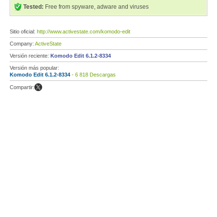
Tested:
Free from spyware, adware and viruses
Sitio oficial:
http://www.activestate.com/komodo-edit
Company:
ActiveState
Versión reciente:
Komodo Edit 6.1.2-8334
Versión más popular:
Komodo Edit 6.1.2-8334
- 6 818 Descargas
Compartir: