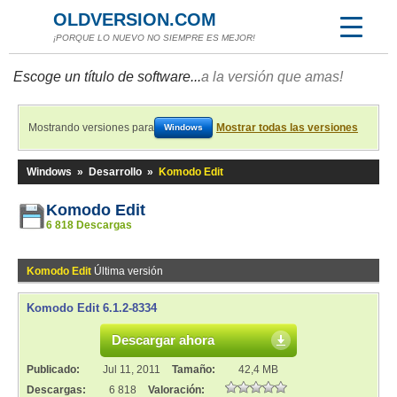
OLDVERSION.COM
¡PORQUE LO NUEVO NO SIEMPRE ES MEJOR!
Escoge un título de software...
a la versión que amas!
Mostrando versiones para
Mostrar todas las versiones
Windows
Windows
»
Desarrollo
»
Komodo Edit
Komodo Edit
6 818 Descargas
Komodo Edit
Última versión
Komodo Edit 6.1.2-8334
Descargar ahora
Publicado:
Jul 11, 2011
Tamaño:
42,4 MB
Descargas:
6 818
Valoración: