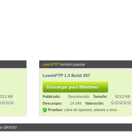
LeechFTP
Versión popular
LeechFTP 1.3 Build 207
23,2 KB
Publicado:
Desconocido
Tamaño:
623,2 KB
Descargas:
14 249
Valoración:
Pruebas:
Libre de spyware, adware y virus
ar GRATIS!