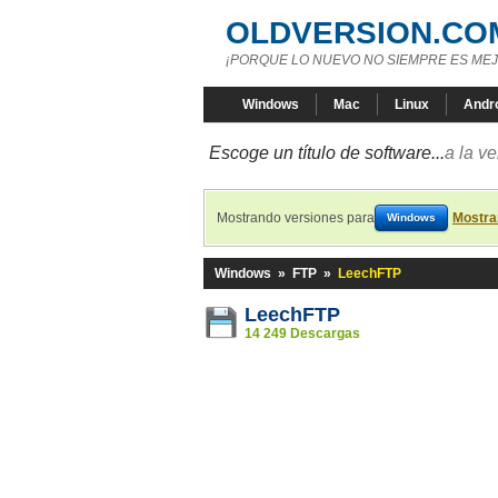
OLDVERSION.CO
¡PORQUE LO NUEVO NO SIEMPRE ES MEJ
Windows
Mac
Linux
Andr
Escoge un título de software...
a la v
Mostrando versiones para
Mostra
Windows
Windows
»
FTP
»
LeechFTP
LeechFTP
14 249 Descargas