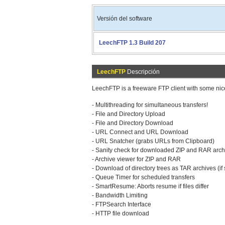
Versión del software
LeechFTP 1.3 Build 207
LeechFTP
Descripción
LeechFTP is a freeware FTP client with some nice
- Multithreading for simultaneous transfers!
- File and Directory Upload
- File and Directory Download
- URL Connect and URL Download
- URL Snatcher (grabs URLs from Clipboard)
- Sanity check for downloaded ZIP and RAR arch
- Archive viewer for ZIP and RAR
- Download of directory trees as TAR archives (if
- Queue Timer for scheduled transfers
- SmartResume: Aborts resume if files differ
- Bandwidth Limiting
- FTPSearch Interface
- HTTP file download