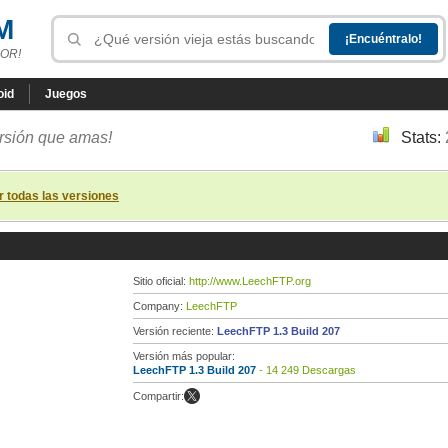
M
OR!
oid
Juegos
ersión que amas!
Stats:
r todas las versiones
Sitio oficial:
http://www.LeechFTP.org
Company:
LeechFTP
Versión reciente:
LeechFTP 1.3 Build 207
Versión más popular:
LeechFTP 1.3 Build 207
- 14 249 Descargas
Compartir: