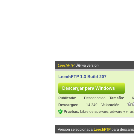
LeechFTP
Última versión
LeechFTP 1.3 Build 207
Publicado:
Desconocido
Tamaño:
6
Descargas:
14 249
Valoración:
Pruebas:
Libre de spyware, adware y virus
Versión seleccionada
LeechFTP
para descarg