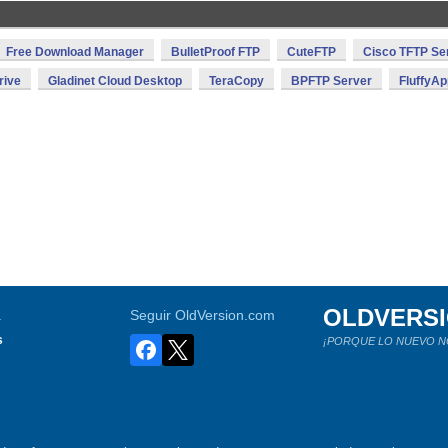
Free Download Manager
BulletProof FTP
CuteFTP
Cisco TFTP Se
rive
Gladinet Cloud Desktop
TeraCopy
BPFTP Server
FluffyAp
OLDVERS
a
Seguir OldVersion.com
s
¡PORQUE LO NUEVO N