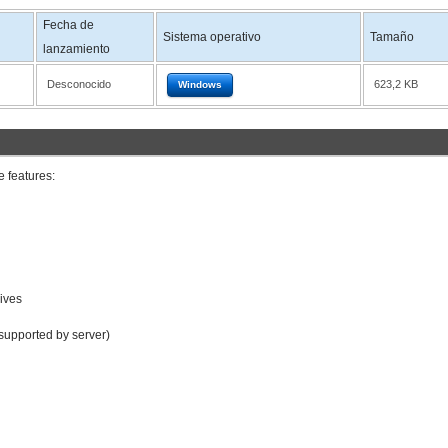
Fecha de
Sistema operativo
Tamaño
lanzamiento
Desconocido
623,2 KB
Windows
 features:
ives
 supported by server)