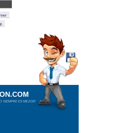
rver
p
ION.COM
O SIEMPRE ES MEJOR!