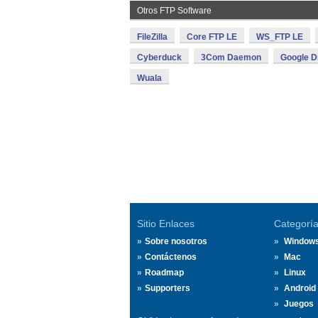
Otros FTP Software
FileZilla
Core FTP LE
WS_FTP LE
Cyberduck
3Com Daemon
Google D
Wuala
Sitio Enlaces
Categorí
Sobre nosotros
Window
Contáctenos
Mac
Roadmap
Linux
Supporters
Android
Juegos