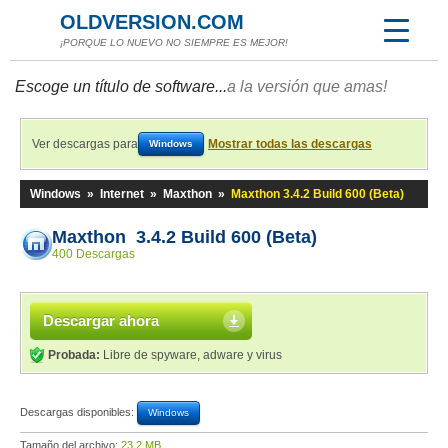
OLDVERSION.COM
¡PORQUE LO NUEVO NO SIEMPRE ES MEJOR!
Escoge un título de software...
a la versión que amas!
Ver descargas para
Mostrar todas las descargas
Windows
Windows
»
Internet
»
Maxthon
»
Maxthon 3.4.2 Build 600 (Beta)
Maxthon 3.4.2 Build 600 (Beta)
400 Descargas
Descargar ahora
Probada:
Libre de spyware, adware y virus
Descargas disponibles:
Windows
Tamaño del archivo:
23,2 MB