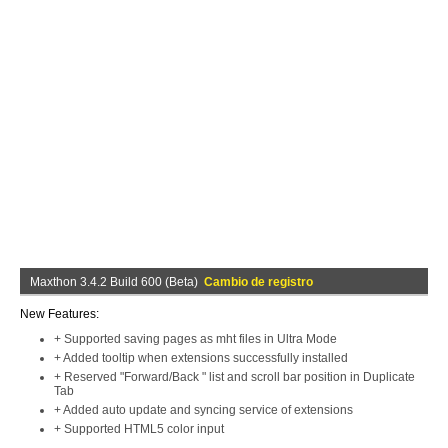
Maxthon 3.4.2 Build 600 (Beta)
Cambio de registro
New Features:
+ Supported saving pages as mht files in Ultra Mode
+ Added tooltip when extensions successfully installed
+ Reserved "Forward/Back " list and scroll bar position in Duplicate
Tab
+ Added auto update and syncing service of extensions
+ Supported HTML5 color input