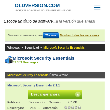
OLDVERSION.COM
¡PORQUE LO NUEVO NO SIEMPRE ES MEJOR!
Escoge un título de software...
a la versión que amas!
Mostrando versiones para
Mostrar todas las versiones
Windows
Windows
»
Seguridad
»
Microsoft Security Essentials
Microsoft Security Essentials
42 353 Descargas
Microsoft Security Essentials
Última versión
Microsoft Security Essentials 2.1.1
Descargar ahora
Publicado:
Desconocido
Tamaño:
7,7 MB
Descargas:
26 013
Valoración: