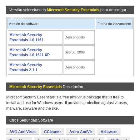
Versión seleccionada
Microsoft Security Essentials
para descargar
GRATIS!
Versión del software
Fecha de lanzamiento
Microsoft Security
Desconocido
Essentials 1.0.1161
Microsoft Security
Sep 30, 2009
Essentials 1.0.1611 XP
Microsoft Security
Desconocido
Essentials 2.1.1
Microsoft Security Essentials
Descripción
Microsoft Security Essentials is a free anti-virus package that is free to
install and use for Windows users. It provides protection against viruses,
malware, spyware and the like.
Otros Seguridad Software
AVG Anti Virus
CCleaner
Avira AntiVir
Ad aware