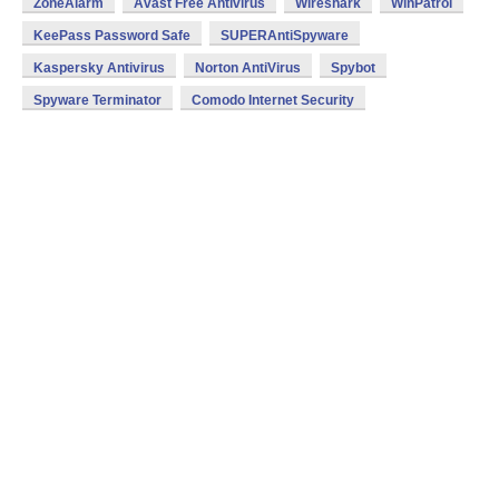
ZoneAlarm
Avast Free Antivirus
Wireshark
WinPatrol
KeePass Password Safe
SUPERAntiSpyware
Kaspersky Antivirus
Norton AntiVirus
Spybot
Spyware Terminator
Comodo Internet Security