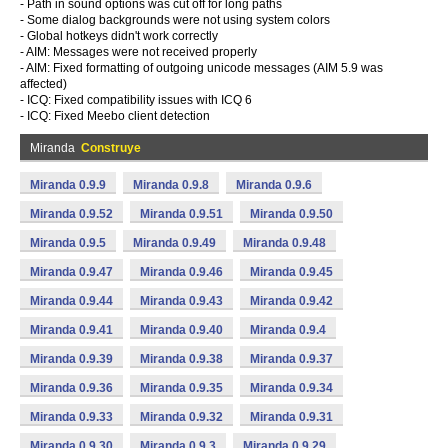
- Path in sound options was cut off for long paths
- Some dialog backgrounds were not using system colors
- Global hotkeys didn't work correctly
- AIM: Messages were not received properly
- AIM: Fixed formatting of outgoing unicode messages (AIM 5.9 was
affected)
- ICQ: Fixed compatibility issues with ICQ 6
- ICQ: Fixed Meebo client detection
Miranda
Construye
Miranda 0.9.9
Miranda 0.9.8
Miranda 0.9.6
Miranda 0.9.52
Miranda 0.9.51
Miranda 0.9.50
Miranda 0.9.5
Miranda 0.9.49
Miranda 0.9.48
Miranda 0.9.47
Miranda 0.9.46
Miranda 0.9.45
Miranda 0.9.44
Miranda 0.9.43
Miranda 0.9.42
Miranda 0.9.41
Miranda 0.9.40
Miranda 0.9.4
Miranda 0.9.39
Miranda 0.9.38
Miranda 0.9.37
Miranda 0.9.36
Miranda 0.9.35
Miranda 0.9.34
Miranda 0.9.33
Miranda 0.9.32
Miranda 0.9.31
Miranda 0.9.30
Miranda 0.9.3
Miranda 0.9.29