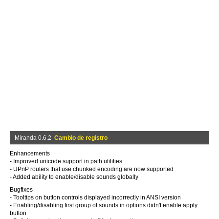
Miranda 0.6.2
Cambio de registro
Enhancements
- Improved unicode support in path utilities
- UPnP routers that use chunked encoding are now supported
- Added ability to enable/disable sounds globally
Bugfixes
- Tooltips on button controls displayed incorrectly in ANSI version
- Enabling/disabling first group of sounds in options didn't enable apply
button