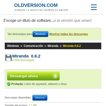
OLDVERSION.COM
¡PORQUE LO NUEVO NO SIEMPRE ES MEJOR!
Escoge un título de software...
a la versión que amas!
Ver descargas para
Mostrar todas las descargas
Windows
Windows
»
Comunicación
»
Miranda
»
Miranda 0.6.2
Miranda 0.6.2
4 956 Descargas
Descargar ahora
Probada:
Libre de spyware, adware y virus
Descargas disponibles:
Windows
Tamaño del archivo:
1,1 MB