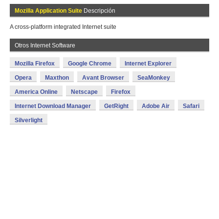
Mozilla Application Suite
Descripción
A cross-platform integrated Internet suite
Otros Internet Software
Mozilla Firefox
Google Chrome
Internet Explorer
Opera
Maxthon
Avant Browser
SeaMonkey
America Online
Netscape
Firefox
Internet Download Manager
GetRight
Adobe Air
Safari
Silverlight