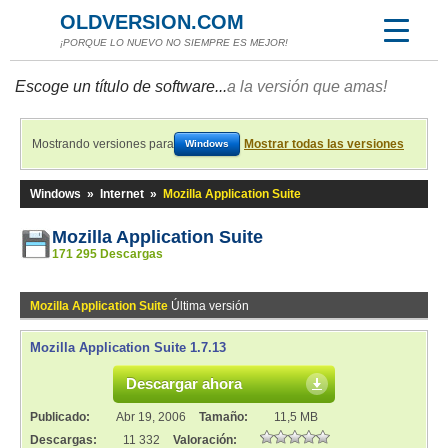
OLDVERSION.COM
¡PORQUE LO NUEVO NO SIEMPRE ES MEJOR!
Escoge un título de software...
a la versión que amas!
Mostrando versiones para
Mostrar todas las versiones
Windows
Windows
»
Internet
»
Mozilla Application Suite
Mozilla Application Suite
171 295 Descargas
Mozilla Application Suite
Última versión
Mozilla Application Suite 1.7.13
Descargar ahora
Publicado:
Abr 19, 2006
Tamaño:
11,5 MB
Descargas:
11 332
Valoración: