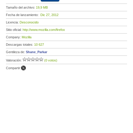
Tamaño del archivo:
19,9 MB
Fecha de lanzamiento:
Dic 27, 2012
Licencia:
Desconocido
Sitio oficial:
http://www.mozilla.com/firefox
Company:
Mozilla
Descargas totales:
10 627
Gentileza de:
Shane_Parkar
Valoración:
(0 votos)
Compartir: