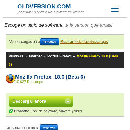
OLDVERSION.COM
¡PORQUE LO NUEVO NO SIEMPRE ES MEJOR!
Escoge un título de software...
a la versión que amas!
Ver descargas para
Mostrar todas las descargas
Windows
Windows
»
Internet
»
Mozilla Firefox
»
Mozilla Firefox 18.0 (Beta
6)
Mozilla Firefox 18.0 (Beta 6)
10 627 Descargas
Descargar ahora
Probada:
Libre de spyware, adware y virus
Descargas disponibles:
Windows