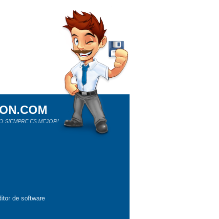
ION.COM
O SIEMPRE ES MEJOR!
itor de software