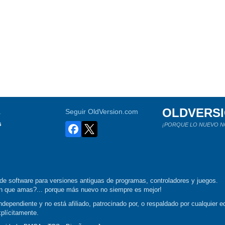
OLDVERS
a
Seguir OldVersion.com
s
¡PORQUE LO NUEVO N
de software para versiones antiguas de programas, controladores y juegos.
ión que amas?... porque más nuevo no siempre es mejor!
dependiente y no está afiliado, patrocinado por, o respaldado por cualquier ed
xplícitamente.