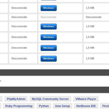
Desconocido
1,5 MB
Windows
Desconocido
Desconocido
Desconocido
Desconocido
1,5 MB
Windows
Desconocido
1,5 MB
Windows
Desconocido
1,5 MB
Windows
Desconocido
1,5 MB
Windows
e.
x
PhpMyAdmin
MySQL Community Server
VMware Player
Ruby Programming
Python
Inno Setup
NetBeans IDE
Fire