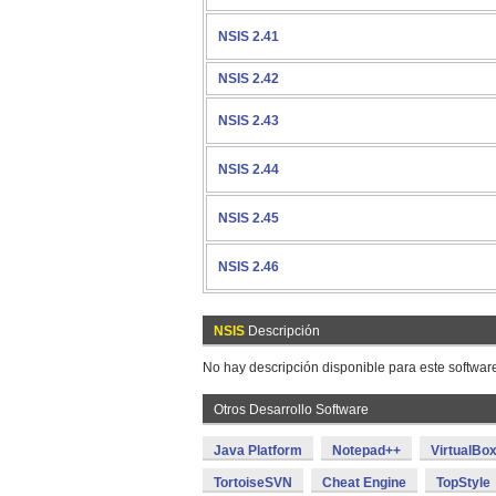
NSIS 2.41
NSIS 2.42
NSIS 2.43
NSIS 2.44
NSIS 2.45
NSIS 2.46
NSIS
Descripción
No hay descripción disponible para este softwar
Otros Desarrollo Software
Java Platform
Notepad++
VirtualBo
TortoiseSVN
Cheat Engine
TopStyle