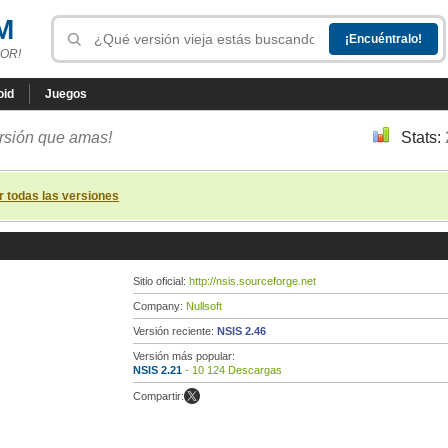
M
OR!
oid
Juegos
ersión que amas!
Stats:
r todas las versiones
Sitio oficial:
http://nsis.sourceforge.net
Company:
Nullsoft
Versión reciente:
NSIS 2.46
Versión más popular:
NSIS 2.21
- 10 124 Descargas
Compartir: