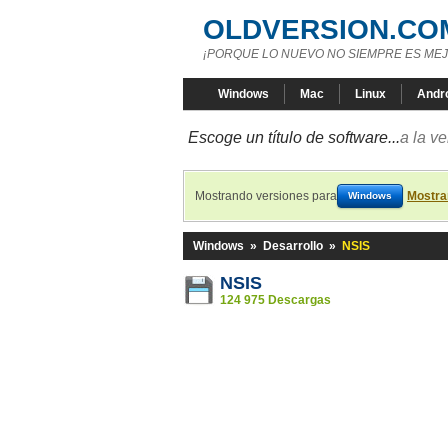
OLDVERSION.CO
¡PORQUE LO NUEVO NO SIEMPRE ES MEJ
Windows
Mac
Linux
Andr
Escoge un título de software...
a la v
Mostrando versiones para
Mostra
Windows
Windows
»
Desarrollo
»
NSIS
NSIS
124 975 Descargas