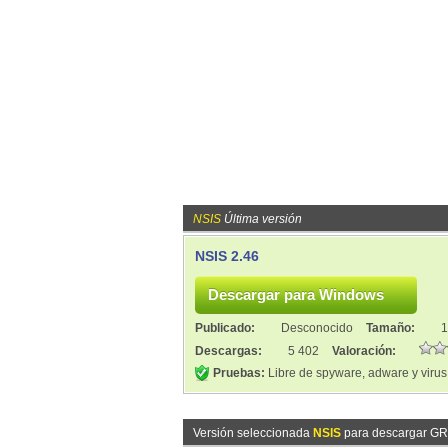
NSIS
Última versión
NSIS 2.46
Publicado:
Desconocido
Tamaño:
1
Descargas:
5 402
Valoración:
Pruebas:
Libre de spyware, adware y virus
Versión seleccionada
NSIS
para descargar GR