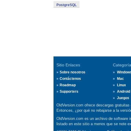
PostgreSQL
Sitio Enlaces
Categorí
Sobre nosotros
Window
Contáctenos
Mac
Roadmap
Linux
Supporters
Android
Juegos
OldVersion.com ofrece descargas gratuitas 
Entonces, ¿por qué no rebajarse a la vers
OldVersion.com es un archivo de software in
listado en este sitio a menos que se note e