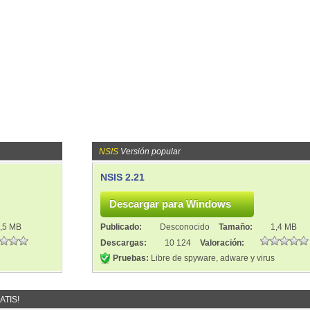
NSIS
Versión popular
NSIS 2.21
,5 MB
Publicado:
Desconocido
Tamaño:
1,4 MB
Descargas:
10 124
Valoración:
Pruebas:
Libre de spyware, adware y virus
ATIS!