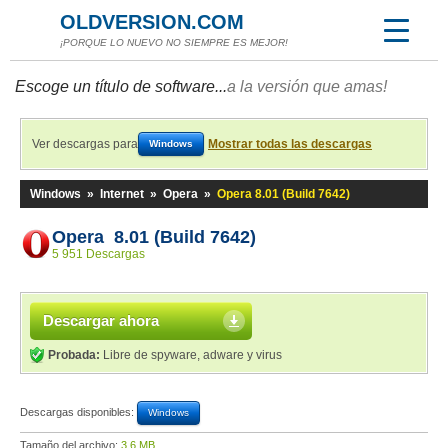
OLDVERSION.COM
¡PORQUE LO NUEVO NO SIEMPRE ES MEJOR!
Escoge un título de software...
a la versión que amas!
Ver descargas para
Mostrar todas las descargas
Windows
Windows
»
Internet
»
Opera
»
Opera 8.01 (Build 7642)
Opera 8.01 (Build 7642)
5 951 Descargas
Descargar ahora
Probada:
Libre de spyware, adware y virus
Descargas disponibles:
Windows
Tamaño del archivo:
3,6 MB