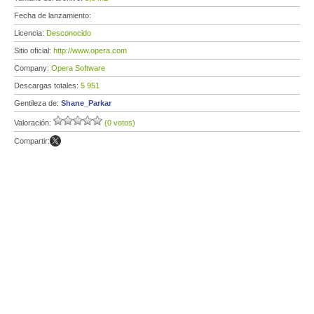
Fecha de lanzamiento:
Licencia:
Desconocido
Sitio oficial:
http://www.opera.com
Company:
Opera Software
Descargas totales:
5 951
Gentileza de:
Shane_Parkar
Valoración:
(0 votos)
Compartir: