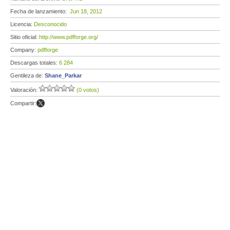
Fecha de lanzamiento:
Jun 18, 2012
Licencia:
Desconocido
Sitio oficial:
http://www.pdfforge.org/
Company:
pdfforge
Descargas totales:
6 284
Gentileza de:
Shane_Parkar
Valoración:
(0 votos)
Compartir: