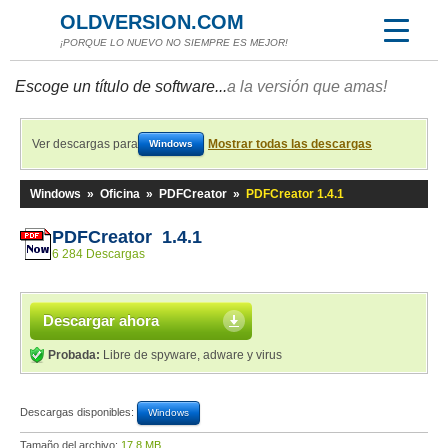
OLDVERSION.COM
¡PORQUE LO NUEVO NO SIEMPRE ES MEJOR!
Escoge un título de software...
a la versión que amas!
Ver descargas para
Mostrar todas las descargas
Windows
Windows
»
Oficina
»
PDFCreator
»
PDFCreator 1.4.1
PDFCreator 1.4.1
6 284 Descargas
Descargar ahora
Probada:
Libre de spyware, adware y virus
Descargas disponibles:
Windows
Tamaño del archivo:
17,8 MB