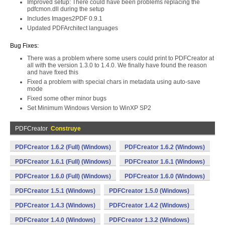
Improved setup: There could have been problems replacing the
pdfcmon.dll during the setup
Includes Images2PDF 0.9.1
Updated PDFArchitect languages
Bug Fixes:
There was a problem where some users could print to PDFCreator at
all with the version 1.3.0 to 1.4.0. We finally have found the reason
and have fixed this
Fixed a problem with special chars in metadata using auto-save
mode
Fixed some other minor bugs
Set Minimum Windows Version to WinXP SP2
PDFCreator
Construye
PDFCreator 1.6.2 (Full) (Windows)
PDFCreator 1.6.2 (Windows)
PDFCreator 1.6.1 (Full) (Windows)
PDFCreator 1.6.1 (Windows)
PDFCreator 1.6.0 (Full) (Windows)
PDFCreator 1.6.0 (Windows)
PDFCreator 1.5.1 (Windows)
PDFCreator 1.5.0 (Windows)
PDFCreator 1.4.3 (Windows)
PDFCreator 1.4.2 (Windows)
PDFCreator 1.4.0 (Windows)
PDFCreator 1.3.2 (Windows)