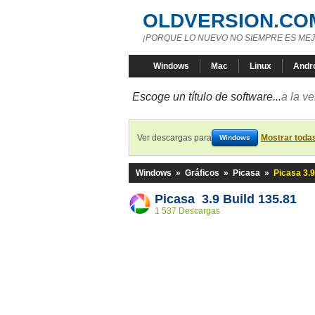
OLDVERSION.CO
¡PORQUE LO NUEVO NO SIEMPRE ES MEJ
Windows
Mac
Linux
Andr
Escoge un título de software...
a la v
Ver descargas para
Mostrar toda
Windows
Windows
»
Gráficos
»
Picasa
»
Picasa 3.9
Picasa 3.9 Build 135.81
1 537 Descargas