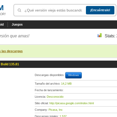
M
OR!
oid
Juegos
ersión que amas!
Stats:
s las descargas
 Build 135.81
Descargas disponibles:
Windows
Tamaño del archivo:
14,2 MB
Fecha de lanzamiento:
Licencia:
Desconocido
Sitio oficial:
http://picasa.google.com/index.html
Company:
Picasa, Inc
Descargas totales:
1 537