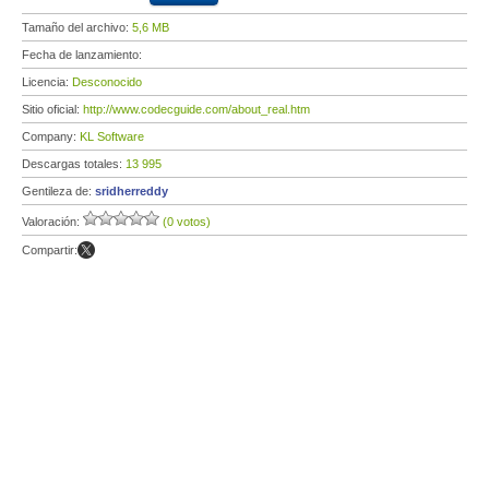
Tamaño del archivo:
5,6 MB
Fecha de lanzamiento:
Licencia:
Desconocido
Sitio oficial:
http://www.codecguide.com/about_real.htm
Company:
KL Software
Descargas totales:
13 995
Gentileza de:
sridherreddy
Valoración:
(0 votos)
Compartir: