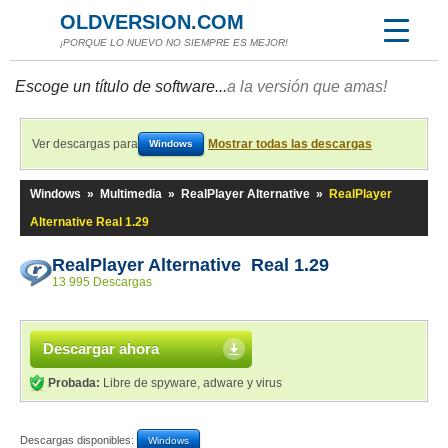
OLDVERSION.COM
¡PORQUE LO NUEVO NO SIEMPRE ES MEJOR!
Escoge un título de software...
a la versión que amas!
Ver descargas para
Mostrar todas las descargas
Windows
Windows
»
Multimedia
»
RealPlayer Alternative
»
RealPlayer
Alternative Real 1.29
RealPlayer Alternative Real 1.29
13 995 Descargas
Descargar ahora
Probada:
Libre de spyware, adware y virus
Descargas disponibles:
Windows