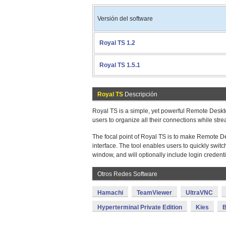
Versión del software
Royal TS 1.2
Royal TS 1.5.1
Royal TS
Descripción
Royal TS is a simple, yet powerful Remote Desk
users to organize all their connections while str
The focal point of Royal TS is to make Remote D
interface. The tool enables users to quickly swi
window, and will optionally include login credentia
Otros Redes Software
Hamachi
TeamViewer
UltraVNC
Hyperterminal Private Edition
Kies