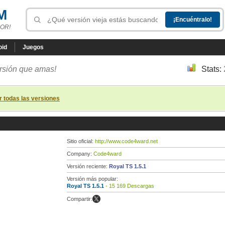
M
OR!
oid
Juegos
ersión que amas!
Stats:
r todas las versiones
Sitio oficial:
http://www.code4ward.net
Company:
Code4ward
Versión reciente:
Royal TS 1.5.1
Versión más popular:
Royal TS 1.5.1
- 15 169 Descargas
Compartir: