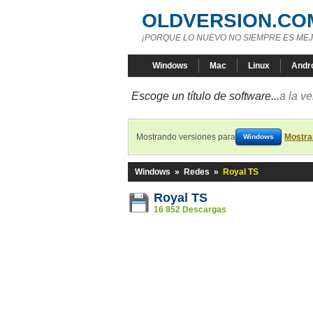
OLDVERSION.CO
¡PORQUE LO NUEVO NO SIEMPRE ES MEJ
Windows
Mac
Linux
Andr
Escoge un título de software...
a la v
Mostrando versiones para
Mostra
Windows
Windows
»
Redes
»
Royal TS
Royal TS
16 852 Descargas