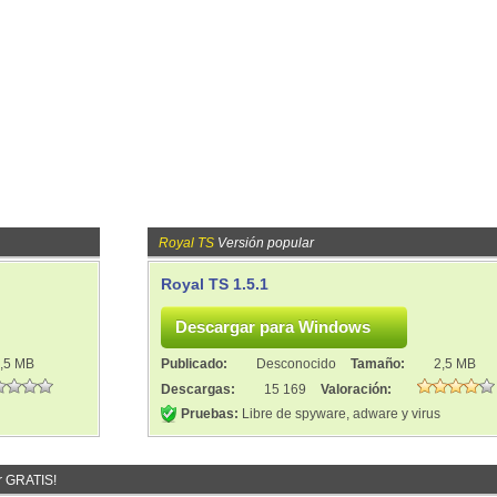
Royal TS
Versión popular
Royal TS 1.5.1
,5 MB
Publicado:
Desconocido
Tamaño:
2,5 MB
Descargas:
15 169
Valoración:
Pruebas:
Libre de spyware, adware y virus
r GRATIS!