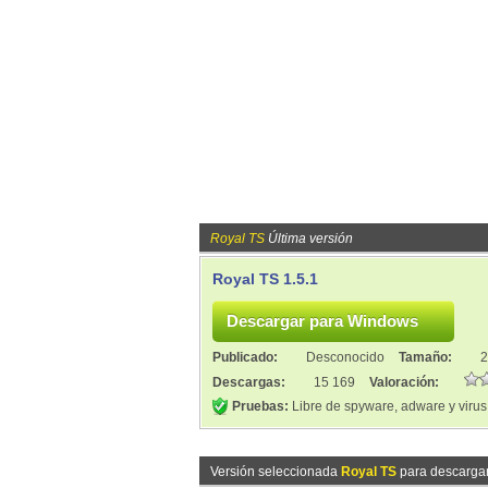
Royal TS
Última versión
Royal TS 1.5.1
Publicado:
Desconocido
Tamaño:
2
Descargas:
15 169
Valoración:
Pruebas:
Libre de spyware, adware y virus
Versión seleccionada
Royal TS
para descarga