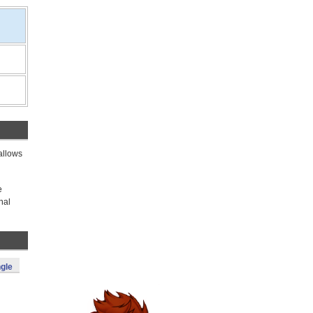
allows
e
nal
gle