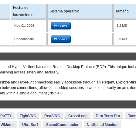
Fecha de
Sistema operativo
Tamaño
lanzamiento
Nov 01, 2004
1,2 MB
Windows
Desconocido
2,5 MB
Windows
top and Hyper-V client based on Remote Desktop Protocol (RDP). This unique tool 
eamlining access safely and securely.
esktop and Hyper-V connections easily accessible through an elegant, Explorer-lik
tch between connections, allows embedded sessions to work temporarily on an exter
ls within a single document (.rts file).
PuTTY
TightVNC
RealVNC
CrossLoop
Tera Term Pro
Tunn
BWMeter
UltraSurf
SpeedCommander
NetSpeed Monitor