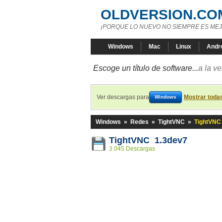
OLDVERSION.CO
¡PORQUE LO NUEVO NO SIEMPRE ES MEJ
Windows
Mac
Linux
Andr
Escoge un título de software...
a la v
Ver descargas para
Mostrar toda
Windows
Windows
»
Redes
»
TightVNC
»
TightVNC
TightVNC 1.3dev7
3 045 Descargas