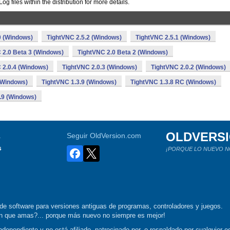
files within the distribution for more details.
0 (Windows)
TightVNC 2.5.2 (Windows)
TightVNC 2.5.1 (Windows)
 2.0 Beta 3 (Windows)
TightVNC 2.0 Beta 2 (Windows)
 2.0.4 (Windows)
TightVNC 2.0.3 (Windows)
TightVNC 2.0.2 (Windows)
(Windows)
TightVNC 1.3.9 (Windows)
TightVNC 1.3.8 RC (Windows)
.9 (Windows)
OLDVERS
a
Seguir OldVersion.com
s
¡PORQUE LO NUEVO N
de software para versiones antiguas de programas, controladores y juegos.
ión que amas?... porque más nuevo no siempre es mejor!
dependiente y no está afiliado, patrocinado por, o respaldado por cualquier ed