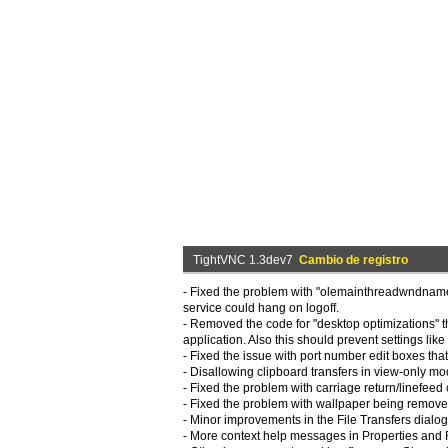
TightVNC 1.3dev7
Cambio de registro
- Fixed the problem with "olemainthreadwndname
service could hang on logoff.
- Removed the code for "desktop optimizations" th
application. Also this should prevent settings lik
- Fixed the issue with port number edit boxes that
- Disallowing clipboard transfers in view-only mo
- Fixed the problem with carriage return/linefeed
- Fixed the problem with wallpaper being removed 
- Minor improvements in the File Transfers dialog
- More context help messages in Properties and F