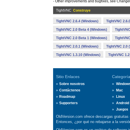
- Other improvements and bugfixes, see ChangeLog 
TightVNC
Construye
TightVNC 2.6.4 (Windows)
TightVNC 2.6.
TightVNC 2.0 Beta 4 (Windows)
TightVNC
TightVNC 2.0 Beta 1 (Windows)
TightVNC
TightVNC 2.0.1 (Windows)
TightVNC 2.0 
TightVNC 1.3.10 (Windows)
TightVNC 1.2
Sitio Enlaces
Categorí
Sobre nosotros
Window
Contáctenos
Mac
Roadmap
Linux
Supporters
Android
Juegos
OldVersion.com ofrece descargas gratuitas 
Entonces, ¿por qué no rebajarse a la vers
OldVersion.com es un archivo de software in