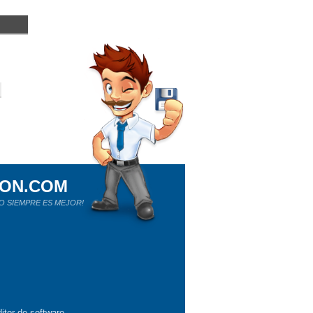
ION.COM
O SIEMPRE ES MEJOR!
itor de software