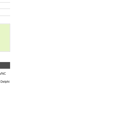
htVNC
g Delphi