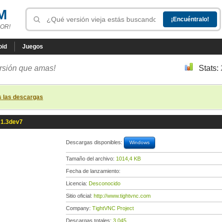
M
OR!
oid
Juegos
ersión que amas!
Stats:
s las descargas
 1.3dev7
Descargas disponibles:
Windows
Tamaño del archivo:
1014,4 KB
Fecha de lanzamiento:
Licencia:
Desconocido
Sitio oficial:
http://www.tightvnc.com
Company:
TightVNC Project
Descargas totales:
3 045