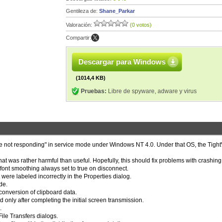
Gentileza de:
Shane_Parkar
Valoración:
(0 votos)
Compartir:
Descargar para Windows
(1014,4 KB)
Pruebas:
Libre de spyware, adware y virus
 not responding" in service mode under Windows NT 4.0. Under that OS, the Tig
at was rather harmful than useful. Hopefully, this should fix problems with crashin
e font smoothing always set to true on disconnect.
 were labeled incorrectly in the Properties dialog.
de.
 conversion of clipboard data.
only after completing the initial screen transmission.
.
ile Transfers dialogs.