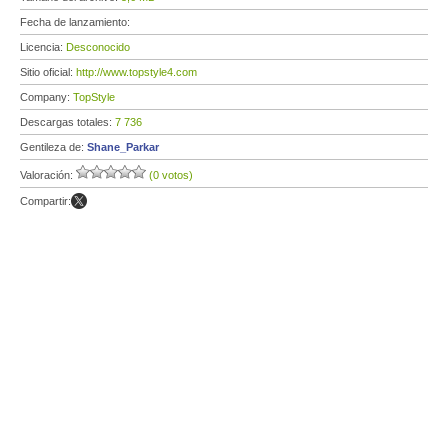
Fecha de lanzamiento:
Licencia:
Desconocido
Sitio oficial:
http://www.topstyle4.com
Company:
TopStyle
Descargas totales:
7 736
Gentileza de:
Shane_Parkar
Valoración:
(0 votos)
Compartir: