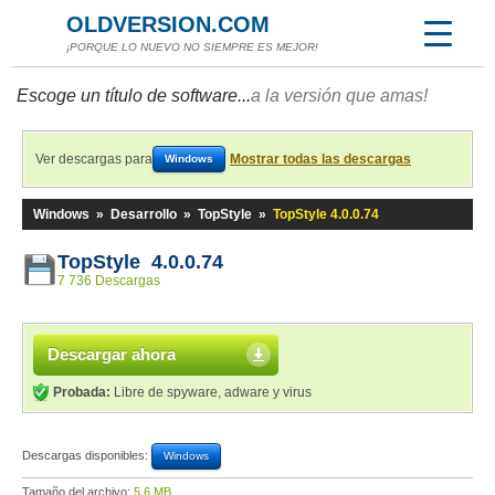
OLDVERSION.COM
¡PORQUE LO NUEVO NO SIEMPRE ES MEJOR!
Escoge un título de software...
a la versión que amas!
Ver descargas para
Mostrar todas las descargas
Windows
Windows
»
Desarrollo
»
TopStyle
»
TopStyle 4.0.0.74
TopStyle 4.0.0.74
7 736 Descargas
Descargar ahora
Probada:
Libre de spyware, adware y virus
Descargas disponibles:
Windows
Tamaño del archivo:
5,6 MB