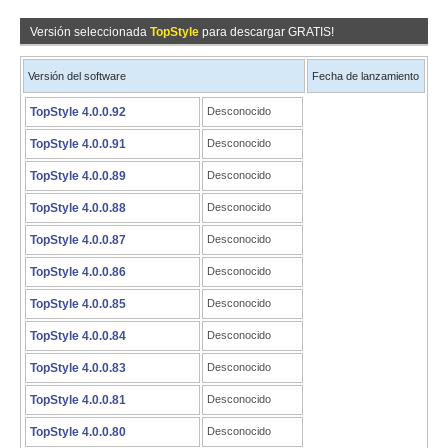
Versión seleccionada
TopStyle
para descargar GRATIS!
Versión del software
Fecha de lanzamiento
TopStyle 4.0.0.92
Desconocido
TopStyle 4.0.0.91
Desconocido
TopStyle 4.0.0.89
Desconocido
TopStyle 4.0.0.88
Desconocido
TopStyle 4.0.0.87
Desconocido
TopStyle 4.0.0.86
Desconocido
TopStyle 4.0.0.85
Desconocido
TopStyle 4.0.0.84
Desconocido
TopStyle 4.0.0.83
Desconocido
TopStyle 4.0.0.81
Desconocido
TopStyle 4.0.0.80
Desconocido