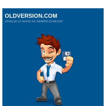
OLDVERSION.COM
¡PORQUE LO NUEVO NO SIEMPRE ES MEJOR!