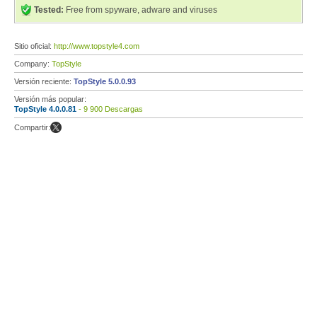
Tested:
Free from spyware, adware and viruses
Sitio oficial:
http://www.topstyle4.com
Company:
TopStyle
Versión reciente:
TopStyle 5.0.0.93
Versión más popular:
TopStyle 4.0.0.81
- 9 900 Descargas
Compartir: