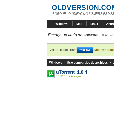
OLDVERSION.CO
¡PORQUE LO NUEVO NO SIEMPRE ES MEJ
Windows
Mac
Linux
Andr
Escoge un título de software...
a la v
Ver descargas para
Mostrar toda
Windows
Windows
»
Uso compartido de archivos
»
uTorrent 1.8.4
16 316 Descargas