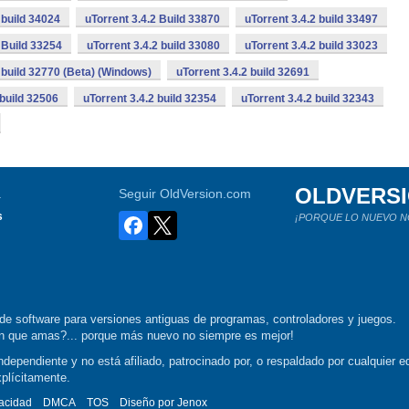
 build 34024
uTorrent 3.4.2 Build 33870
uTorrent 3.4.2 build 33497
 Build 33254
uTorrent 3.4.2 build 33080
uTorrent 3.4.2 build 33023
2 build 32770 (Beta) (Windows)
uTorrent 3.4.2 build 32691
 build 32506
uTorrent 3.4.2 build 32354
uTorrent 3.4.2 build 32343
OLDVERS
a
Seguir OldVersion.com
s
¡PORQUE LO NUEVO N
de software para versiones antiguas de programas, controladores y juegos.
ión que amas?... porque más nuevo no siempre es mejor!
dependiente y no está afiliado, patrocinado por, o respaldado por cualquier ed
xplícitamente.
vacidad
DMCA
TOS
Diseño por
Jenox