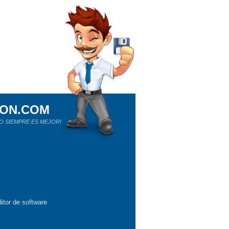
ION.COM
O SIEMPRE ES MEJOR!
itor de software