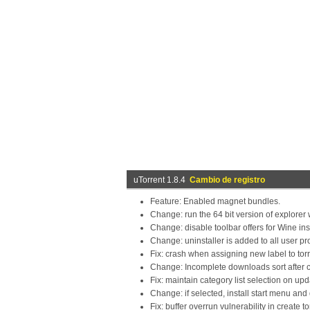
uTorrent 1.8.4
Cambio de registro
Feature: Enabled magnet bundles.
Change: run the 64 bit version of explorer
Change: disable toolbar offers for Wine ins
Change: uninstaller is added to all user pro
Fix: crash when assigning new label to to
Change: Incomplete downloads sort after 
Fix: maintain category list selection on u
Change: if selected, install start menu and 
Fix: buffer overrun vulnerability in create t