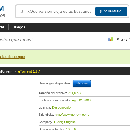
M
OR!
oid
Juegos
ersión que amas!
Stats:
s las descargas
uTorrent
»
uTorrent 1.8.4
Descargas disponibles:
Windows
Tamaño del archivo:
281,8 KB
Fecha de lanzamiento:
Ago 12, 2009
Licencia:
Desconocido
Sitio oficial:
http://www.utorrent.com/
Company:
Ludvig Strigeus
Descargas totales:
16 316