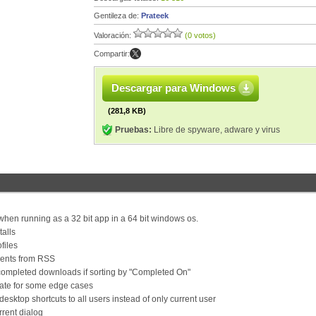
Gentileza de:
Prateek
Valoración:
(0 votos)
Compartir:
Descargar para Windows
(281,8 KB)
Pruebas:
Libre de spyware, adware y virus
 when running as a 32 bit app in a 64 bit windows os.
talls
files
rrents from RSS
completed downloads if sorting by "Completed On"
pdate for some edge cases
desktop shortcuts to all users instead of only current user
orrent dialog