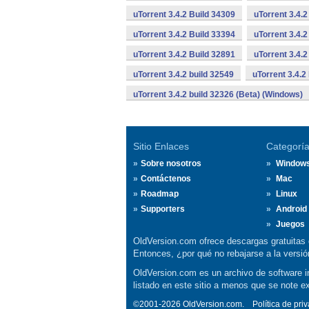
uTorrent 3.4.2 Build 34309
uTorrent 3.4.2
uTorrent 3.4.2 Build 33394
uTorrent 3.4.2
uTorrent 3.4.2 Build 32891
uTorrent 3.4.
uTorrent 3.4.2 build 32549
uTorrent 3.4.2
uTorrent 3.4.2 build 32326 (Beta) (Windows)
Sitio Enlaces
Categorí
Sobre nosotros
Window
Contáctenos
Mac
Roadmap
Linux
Supporters
Android
Juegos
OldVersion.com ofrece descargas gratuitas 
Entonces, ¿por qué no rebajarse a la vers
OldVersion.com es un archivo de software in
listado en este sitio a menos que se note e
©2001-2026 OldVersion.com.
Política de pri