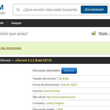
M
OR!
oid
Juegos
ersión que amas!
Stats:
s las descargas
uTorrent
»
uTorrent 3.1.2 Build 26710
Descargas disponibles:
Windows
Tamaño del archivo:
720,9 KB
Fecha de lanzamiento:
Feb 03, 2012
Licencia:
Desconocido
Sitio oficial:
http://www.utorrent.com/
Company:
Ludvig Strigeus
Descargas totales:
7 654