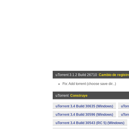
uTorrent 3.1.2 Build 26710
Cambio de registr
Fix: Add torrent (choose save dir...)
uTorrent
Construye
uTorrent 3.4 Build 30635 (Windows)
uTor
uTorrent 3.4 Build 30596 (Windows)
uTor
uTorrent 3.4 Build 30543 (RC 5) (Windows)