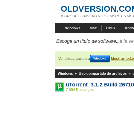
OLDVERSION.CO
¡PORQUE LO NUEVO NO SIEMPRE ES MEJ
Windows
Mac
Linux
Andr
Escoge un título de software...
a la v
Ver descargas para
Mostrar toda
Windows
Windows
»
Uso compartido de archivos
»
uTorrent 3.1.2 Build 26710
7 654 Descargas