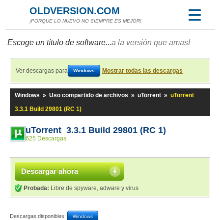
OLDVERSION.COM
¡PORQUE LO NUEVO NO SIEMPRE ES MEJOR!
Escoge un título de software...
a la versión que amas!
Ver descargas para
Mostrar todas las descargas
Windows
Windows
»
Uso compartido de archivos
»
uTorrent
»
uTorrent
3.3.1 Build 29801 (RC 1)
uTorrent 3.3.1 Build 29801 (RC 1)
625 Descargas
Descargar ahora
Probada:
Libre de spyware, adware y virus
Descargas disponibles:
Windows