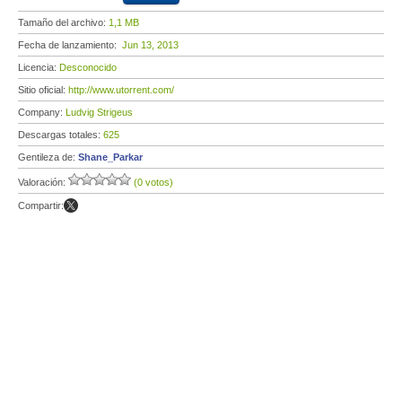
Tamaño del archivo:
1,1 MB
Fecha de lanzamiento:
Jun 13, 2013
Licencia:
Desconocido
Sitio oficial:
http://www.utorrent.com/
Company:
Ludvig Strigeus
Descargas totales:
625
Gentileza de:
Shane_Parkar
Valoración:
(0 votos)
Compartir: