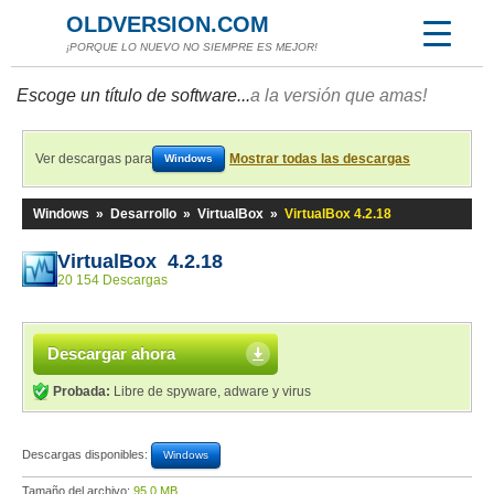
OLDVERSION.COM
¡PORQUE LO NUEVO NO SIEMPRE ES MEJOR!
Escoge un título de software...
a la versión que amas!
Ver descargas para
Mostrar todas las descargas
Windows
Windows
»
Desarrollo
»
VirtualBox
»
VirtualBox 4.2.18
VirtualBox 4.2.18
20 154 Descargas
Descargar ahora
Probada:
Libre de spyware, adware y virus
Descargas disponibles:
Windows
Tamaño del archivo:
95,0 MB