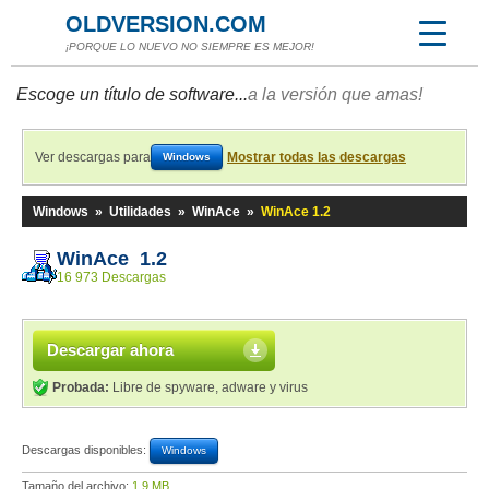
OLDVERSION.COM
¡PORQUE LO NUEVO NO SIEMPRE ES MEJOR!
Escoge un título de software...
a la versión que amas!
Ver descargas para
Mostrar todas las descargas
Windows
Windows
»
Utilidades
»
WinAce
»
WinAce 1.2
WinAce 1.2
16 973 Descargas
Descargar ahora
Probada:
Libre de spyware, adware y virus
Descargas disponibles:
Windows
Tamaño del archivo:
1,9 MB