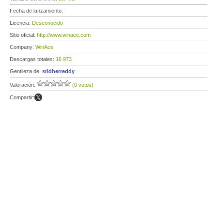
Fecha de lanzamiento:
Licencia:
Desconocido
Sitio oficial:
http://www.winace.com
Company:
WinAce
Descargas totales:
16 973
Gentileza de:
sridherreddy
Valoración:
(0 votos)
Compartir: