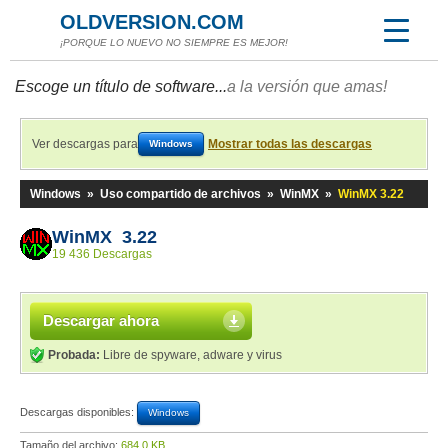
OLDVERSION.COM
¡PORQUE LO NUEVO NO SIEMPRE ES MEJOR!
Escoge un título de software...
a la versión que amas!
Ver descargas para
Mostrar todas las descargas
Windows
Windows
»
Uso compartido de archivos
»
WinMX
»
WinMX 3.22
WinMX 3.22
19 436 Descargas
Descargar ahora
Probada:
Libre de spyware, adware y virus
Descargas disponibles:
Windows
Tamaño del archivo:
684,0 KB