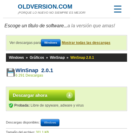
OLDVERSION.COM
¡PORQUE LO NUEVO NO SIEMPRE ES MEJOR!
Escoge un título de software...
a la versión que amas!
Ver descargas para
Mostrar todas las descargas
Windows
Windows
»
Gráficos
»
WinSnap
»
WinSnap 2.0.1
WinSnap 2.0.1
6 291 Descargas
Descargar ahora
Probada:
Libre de spyware, adware y virus
Descargas disponibles:
Windows
Tamaño del archivo:
311,1 KB