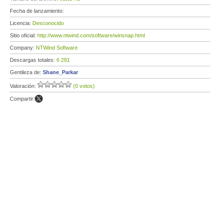
Fecha de lanzamiento:
Licencia:
Desconocido
Sitio oficial:
http://www.ntwind.com/software/winsnap.html
Company:
NTWind Software
Descargas totales:
6 291
Gentileza de:
Shane_Parkar
Valoración:
(0 votos)
Compartir: