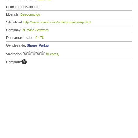
Fecha de lanzamiento:
Licencia:
Desconocido
Sitio oficial:
http://www.ntwind.com/software/winsnap.html
Company:
NTWind Software
Descargas totales:
9 178
Gentileza de:
Shane_Parkar
Valoración:
(0 votos)
Compartir: