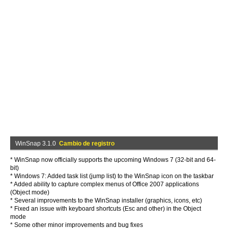
WinSnap 3.1.0
Cambio de registro
* WinSnap now officially supports the upcoming Windows 7 (32-bit and 64-
bit)
* Windows 7: Added task list (jump list) to the WinSnap icon on the taskbar
* Added ability to capture complex menus of Office 2007 applications
(Object mode)
* Several improvements to the WinSnap installer (graphics, icons, etc)
* Fixed an issue with keyboard shortcuts (Esc and other) in the Object
mode
* Some other minor improvements and bug fixes