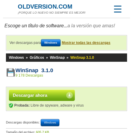
OLDVERSION.COM
¡PORQUE LO NUEVO NO SIEMPRE ES MEJOR!
Escoge un título de software...
a la versión que amas!
Ver descargas para
Mostrar todas las descargas
Windows
Windows
»
Gráficos
»
WinSnap
»
WinSnap 3.1.0
WinSnap 3.1.0
9 178 Descargas
Descargar ahora
Probada:
Libre de spyware, adware y virus
Descargas disponibles:
Windows
Tamaño del archivo:
605,7 KB