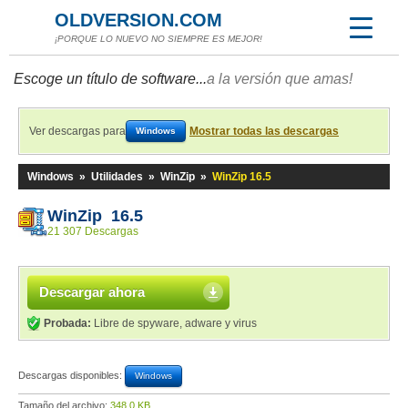
OLDVERSION.COM
¡PORQUE LO NUEVO NO SIEMPRE ES MEJOR!
Escoge un título de software...
a la versión que amas!
Ver descargas para
Mostrar todas las descargas
Windows
Windows
»
Utilidades
»
WinZip
»
WinZip 16.5
WinZip 16.5
21 307 Descargas
Descargar ahora
Probada:
Libre de spyware, adware y virus
Descargas disponibles:
Windows
Tamaño del archivo:
348,0 KB