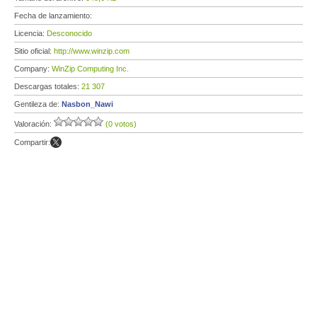
Fecha de lanzamiento:
Licencia:
Desconocido
Sitio oficial:
http://www.winzip.com
Company:
WinZip Computing Inc.
Descargas totales:
21 307
Gentileza de:
Nasbon_Nawi
Valoración:
(0 votos)
Compartir: