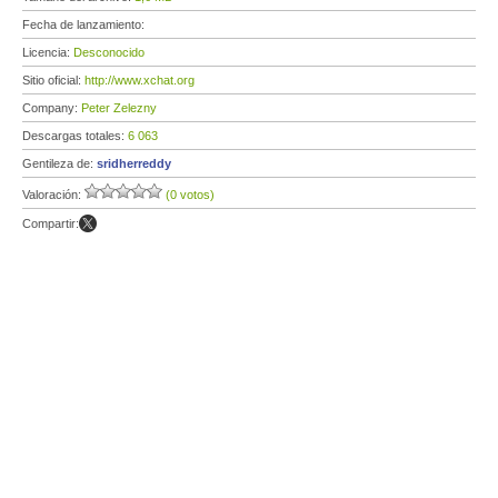
Fecha de lanzamiento:
Licencia:
Desconocido
Sitio oficial:
http://www.xchat.org
Company:
Peter Zelezny
Descargas totales:
6 063
Gentileza de:
sridherreddy
Valoración:
(0 votos)
Compartir: