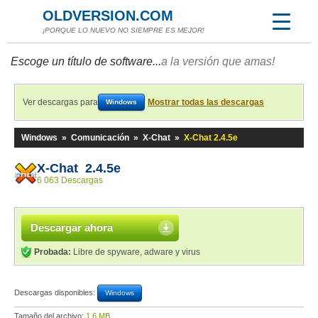
OLDVERSION.COM
¡PORQUE LO NUEVO NO SIEMPRE ES MEJOR!
Escoge un título de software...
a la versión que amas!
Ver descargas para
Mostrar todas las descargas
Windows
Windows
»
Comunicación
»
X-Chat
»
X-Chat 2.4.5e
X-Chat 2.4.5e
6 063 Descargas
Descargar ahora
Probada:
Libre de spyware, adware y virus
Descargas disponibles:
Windows
Tamaño del archivo:
1,6 MB