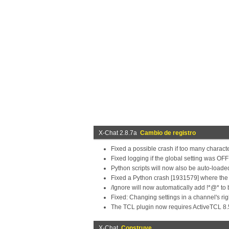
X-Chat 2.8.7a
Cambio de registro
Fixed a possible crash if too many character
Fixed logging if the global setting was OFF
Python scripts will now also be auto-loade
Fixed a Python crash [1931579] where the
/Ignore
will now automatically add !*@* to 
Fixed: Changing settings in a channel's rig
The TCL plugin now requires ActiveTCL 8.
X-Chat
Construye