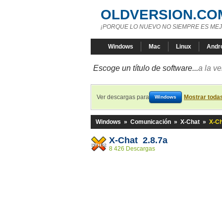
OLDVERSION.CO
¡PORQUE LO NUEVO NO SIEMPRE ES MEJ
Windows
Mac
Linux
Andr
Escoge un título de software...
a la v
Ver descargas para
Mostrar toda
Windows
Windows
»
Comunicación
»
X-Chat
»
X-Ch
X-Chat 2.8.7a
8 426 Descargas