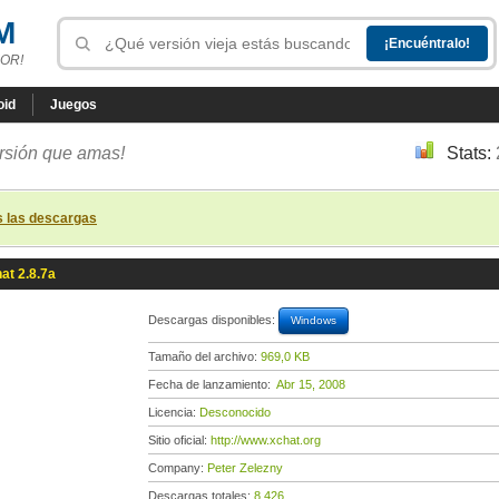
M
OR!
oid
Juegos
ersión que amas!
Stats:
s las descargas
at 2.8.7a
Descargas disponibles:
Windows
Tamaño del archivo:
969,0 KB
Fecha de lanzamiento:
Abr 15, 2008
Licencia:
Desconocido
Sitio oficial:
http://www.xchat.org
Company:
Peter Zelezny
Descargas totales:
8 426