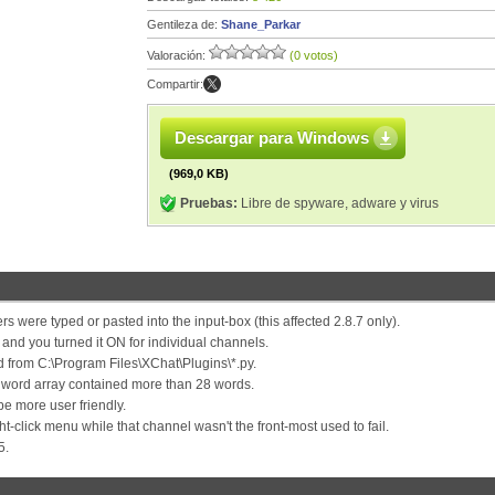
Gentileza de:
Shane_Parkar
Valoración:
(0 votos)
Compartir:
Descargar para Windows
(969,0 KB)
Pruebas:
Libre de spyware, adware y virus
s were typed or pasted into the input-box (this affected 2.8.7 only).
 and you turned it ON for individual channels.
d from C:\Program Files\XChat\Plugins\*.py.
 word array contained more than 28 words.
be more user friendly.
ht-click menu while that channel wasn't the front-most used to fail.
5.