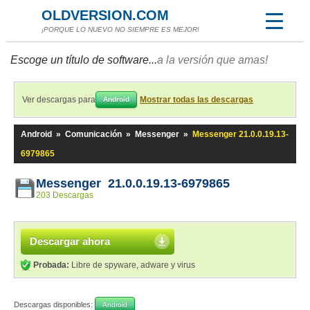
OLDVERSION.COM
¡PORQUE LO NUEVO NO SIEMPRE ES MEJOR!
Escoge un título de software...
a la versión que amas!
Ver descargas para
Mostrar todas las descargas
Android
Android
»
Comunicación
»
Messenger
»
Messenger 21.0.0.19.13-
6979865
Messenger 21.0.0.19.13-6979865
203 Descargas
Descargar ahora
Probada:
Libre de spyware, adware y virus
Descargas disponibles:
Android