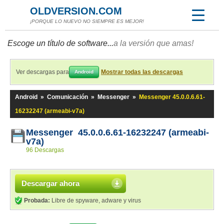
OLDVERSION.COM
¡PORQUE LO NUEVO NO SIEMPRE ES MEJOR!
Escoge un título de software...
a la versión que amas!
Ver descargas para
Mostrar todas las descargas
Android
Android
»
Comunicación
»
Messenger
»
Messenger 45.0.0.6.61-
16232247 (armeabi-v7a)
Messenger 45.0.0.6.61-16232247 (armeabi-
v7a)
96 Descargas
Descargar ahora
Probada:
Libre de spyware, adware y virus