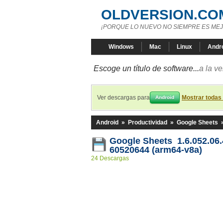
OLDVERSION.CO
¡PORQUE LO NUEVO NO SIEMPRE ES MEJ
Windows
Mac
Linux
Andr
Escoge un título de software...
a la v
Ver descargas para
Mostrar todas
Android
Android
»
Productividad
»
Google Sheets
Google Sheets 1.6.052.06.
60520644 (arm64-v8a)
24 Descargas