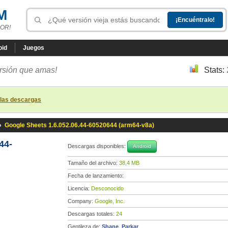
M
OR!
oid
Juegos
ersión que amas!
Stats:
 las descargas
»
Google Sheets 1.6.052.06.44-60520644 (arm64-v8a)
44-
Descargas disponibles:
Android
Tamaño del archivo:
38,4 MB
Fecha de lanzamiento:
Licencia:
Desconocido
Company:
Google, Inc.
Descargas totales:
24
Gentileza de:
Shane_Parkar