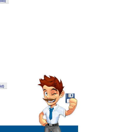
oid)
id)