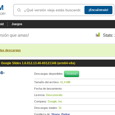
M
OR!
oid
Juegos
ersión que amas!
Stats:
 las descargas
»
Google Slides 1.6.012.13.46-60121346 (arm64-v8a)
46-
Descargas disponibles:
Android
Tamaño del archivo:
41,4 MB
Fecha de lanzamiento:
Licencia:
Desconocido
Company:
Google, Inc.
Descargas totales:
31
Gentileza de:
Shane_Parkar