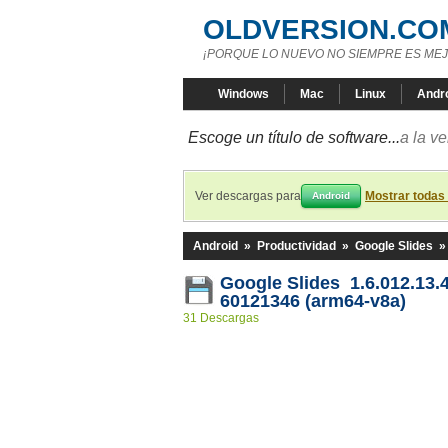
OLDVERSION.CO
¡PORQUE LO NUEVO NO SIEMPRE ES MEJ
Windows
Mac
Linux
Andr
Escoge un título de software...
a la v
Ver descargas para
Mostrar todas
Android
Android
»
Productividad
»
Google Slides
Google Slides 1.6.012.13.
60121346 (arm64-v8a)
31 Descargas