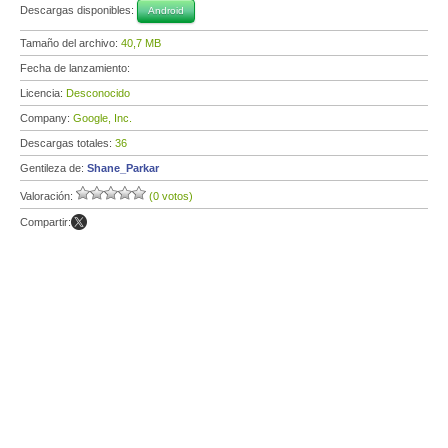
Descargas disponibles:
Android
Tamaño del archivo:
40,7 MB
Fecha de lanzamiento:
Licencia:
Desconocido
Company:
Google, Inc.
Descargas totales:
36
Gentileza de:
Shane_Parkar
Valoración:
(0 votos)
Compartir: