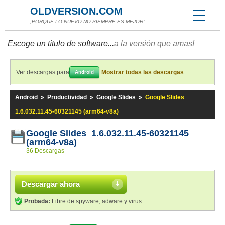
OLDVERSION.COM
¡PORQUE LO NUEVO NO SIEMPRE ES MEJOR!
Escoge un título de software...
a la versión que amas!
Ver descargas para
Mostrar todas las descargas
Android
Android
»
Productividad
»
Google Slides
»
Google Slides
1.6.032.11.45-60321145 (arm64-v8a)
Google Slides 1.6.032.11.45-60321145
(arm64-v8a)
36 Descargas
Descargar ahora
Probada:
Libre de spyware, adware y virus