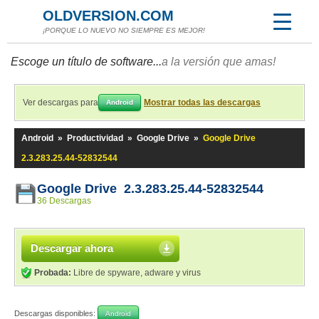
OLDVERSION.COM
¡PORQUE LO NUEVO NO SIEMPRE ES MEJOR!
Escoge un título de software...
a la versión que amas!
Ver descargas para
Mostrar todas las descargas
Android
Android
»
Productividad
»
Google Drive
»
Google Drive
2.3.283.25.44-52832544
Google Drive 2.3.283.25.44-52832544
36 Descargas
Descargar ahora
Probada:
Libre de spyware, adware y virus
Descargas disponibles:
Android