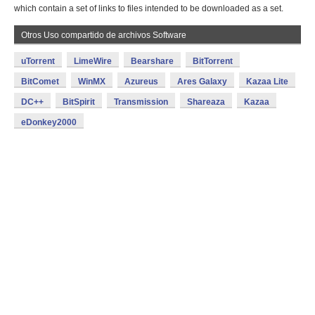
which contain a set of links to files intended to be downloaded as a set.
Otros Uso compartido de archivos Software
uTorrent
LimeWire
Bearshare
BitTorrent
BitComet
WinMX
Azureus
Ares Galaxy
Kazaa Lite
DC++
BitSpirit
Transmission
Shareaza
Kazaa
eDonkey2000