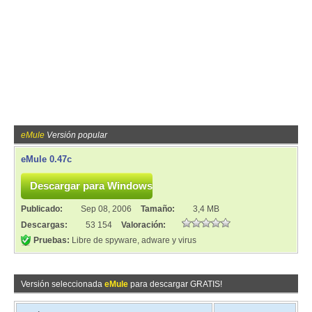
eMule
Versión popular
eMule 0.47c
Publicado:
Sep 08, 2006
Tamaño:
3,4 MB
Descargas:
53 154
Valoración:
Pruebas:
Libre de spyware, adware y virus
Versión seleccionada
eMule
para descargar GRATIS!