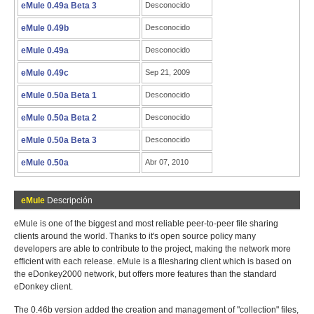
eMule 0.49a Beta 3
Desconocido
eMule 0.49b
Desconocido
eMule 0.49a
Desconocido
eMule 0.49c
Sep 21, 2009
eMule 0.50a Beta 1
Desconocido
eMule 0.50a Beta 2
Desconocido
eMule 0.50a Beta 3
Desconocido
eMule 0.50a
Abr 07, 2010
eMule
Descripción
eMule is one of the biggest and most reliable peer-to-peer file sharing
clients around the world. Thanks to it's open source policy many
developers are able to contribute to the project, making the network more
efficient with each release. eMule is a filesharing client which is based on
the eDonkey2000 network, but offers more features than the standard
eDonkey client.
The 0.46b version added the creation and management of "collection" files,