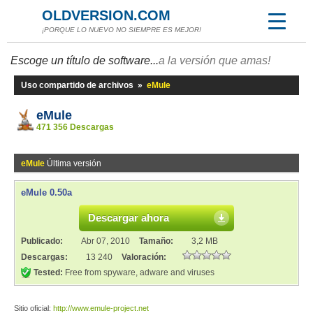
OLDVERSION.COM
¡PORQUE LO NUEVO NO SIEMPRE ES MEJOR!
Escoge un título de software...
a la versión que amas!
Uso compartido de archivos
»
eMule
eMule
471 356 Descargas
eMule
Última versión
eMule 0.50a
Descargar ahora
Publicado:
Abr 07, 2010
Tamaño:
3,2 MB
Descargas:
13 240
Valoración:
Tested:
Free from spyware, adware and viruses
Sitio oficial:
http://www.emule-project.net