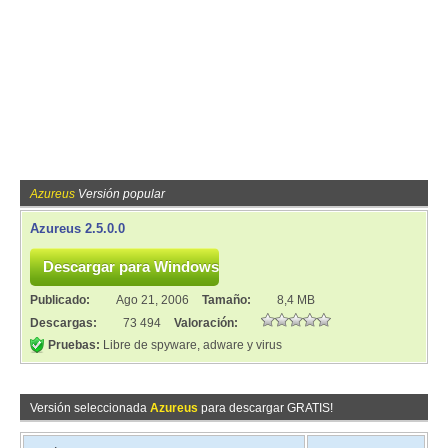
Azureus
Versión popular
Azureus 2.5.0.0
Publicado:
Ago 21, 2006
Tamaño:
8,4 MB
Descargas:
73 494
Valoración:
Pruebas:
Libre de spyware, adware y virus
Versión seleccionada
Azureus
para descargar GRATIS!