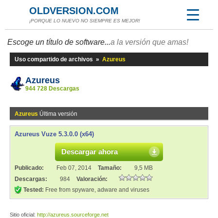
OLDVERSION.COM
¡PORQUE LO NUEVO NO SIEMPRE ES MEJOR!
Escoge un título de software...
a la versión que amas!
Uso compartido de archivos
»
Azureus
Azureus
944 728 Descargas
Azureus
Última versión
Azureus Vuze 5.3.0.0 (x64)
Descargar ahora
Publicado:
Feb 07, 2014
Tamaño:
9,5 MB
Descargas:
984
Valoración:
Tested:
Free from spyware, adware and viruses
Sitio oficial:
http://azureus.sourceforge.net