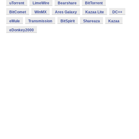
uTorrent
LimeWire
Bearshare
BitTorrent
BitComet
WinMX
Ares Galaxy
Kazaa Lite
DC++
eMule
Transmission
BitSpirit
Shareaza
Kazaa
eDonkey2000