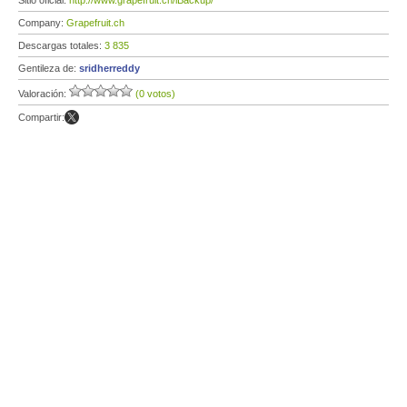
Sitio oficial:
http://www.grapefruit.ch/iBackup/
Company:
Grapefruit.ch
Descargas totales:
3 835
Gentileza de:
sridherreddy
Valoración:
(0 votos)
Compartir: