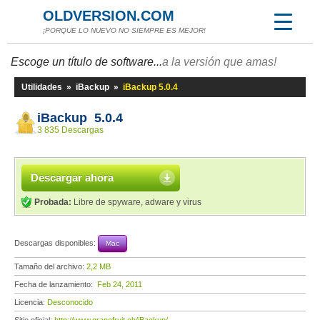
OLDVERSION.COM
¡PORQUE LO NUEVO NO SIEMPRE ES MEJOR!
Escoge un título de software...
a la versión que amas!
Utilidades
»
iBackup
»
iBackup 5.0.4
iBackup 5.0.4
3 835 Descargas
Descargar ahora
Probada:
Libre de spyware, adware y virus
Descargas disponibles:
Mac
Tamaño del archivo:
2,2 MB
Fecha de lanzamiento:
Feb 24, 2011
Licencia:
Desconocido