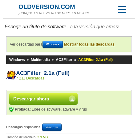
OLDVERSION.COM
¡PORQUE LO NUEVO NO SIEMPRE ES MEJOR!
Escoge un título de software...
a la versión que amas!
Ver descargas para
Mostrar todas las descargas
Windows
Windows
»
Multimedia
»
AC3Filter
»
AC3Filter 2.1a (Full)
AC3Filter 2.1a (Full)
7 211 Descargas
Descargar ahora
Probada:
Libre de spyware, adware y virus
Descargas disponibles:
Windows
Tamaño del archivo:
3,9 MB