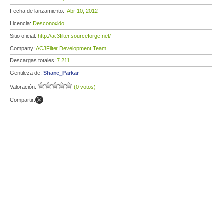
Fecha de lanzamiento:
Abr 10, 2012
Licencia:
Desconocido
Sitio oficial:
http://ac3filter.sourceforge.net/
Company:
AC3Filter Development Team
Descargas totales:
7 211
Gentileza de:
Shane_Parkar
Valoración:
(0 votos)
Compartir: