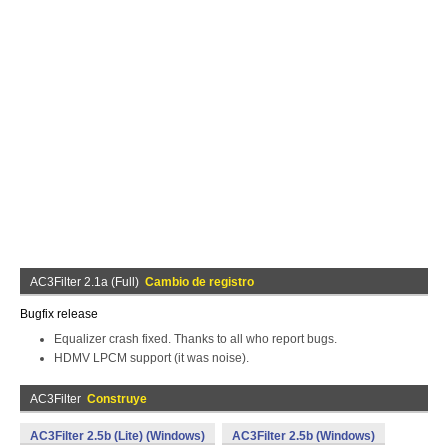
AC3Filter 2.1a (Full)
Cambio de registro
Bugfix release
Equalizer crash fixed. Thanks to all who report bugs.
HDMV LPCM support (it was noise).
AC3Filter
Construye
AC3Filter 2.5b (Lite) (Windows)
AC3Filter 2.5b (Windows)