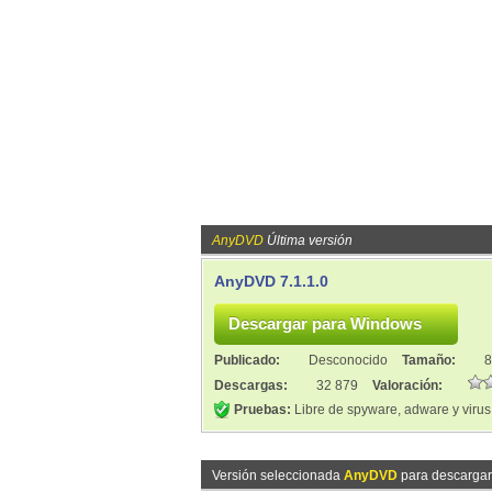
AnyDVD
Última versión
AnyDVD 7.1.1.0
Publicado:
Desconocido
Tamaño:
8
Descargas:
32 879
Valoración:
Pruebas:
Libre de spyware, adware y virus
Versión seleccionada
AnyDVD
para descargar