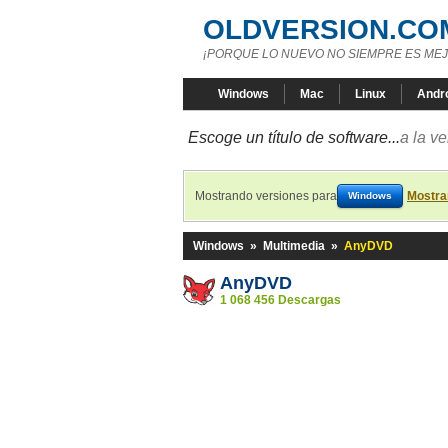
OLDVERSION.CO
¡PORQUE LO NUEVO NO SIEMPRE ES MEJ
Windows
Mac
Linux
Andr
Escoge un título de software...
a la v
Mostrando versiones para
Mostra
Windows
Windows
»
Multimedia
»
AnyDVD
AnyDVD
1 068 456 Descargas