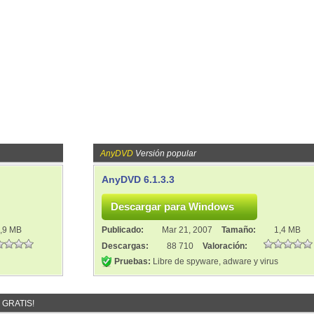
AnyDVD
Versión popular
AnyDVD 6.1.3.3
,9 MB
Publicado:
Mar 21, 2007
Tamaño:
1,4 MB
Descargas:
88 710
Valoración:
Pruebas:
Libre de spyware, adware y virus
 GRATIS!