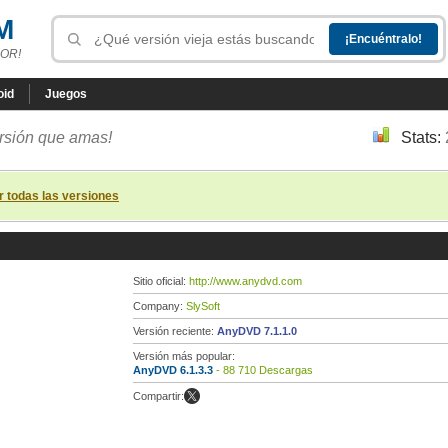
M
OR!
oid
Juegos
ersión que amas!
Stats:
r todas las versiones
Sitio oficial:
http://www.anydvd.com
Company:
SlySoft
Versión reciente:
AnyDVD 7.1.1.0
Versión más popular:
AnyDVD 6.1.3.3
- 88 710 Descargas
Compartir: